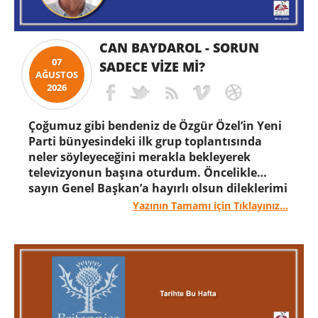
artışı veya yaşam maliyetindeki artış gibi.
Ancak daha dar kapsamlı olarak da
hesaplanabilir; örneğin, gıda gibi belirli
CAN BAYDAROL - SORUN
mallar veya saç kesimi gibi hizmetler için.
07
Bağlam ne olursa olsun, enflasyon, ilgili mal
SADECE VIZE MI?
AĞUSTOS
ve/veya hizmet grubunun belirli bir süre
2026
içinde, en yaygın olarak bir yıl içinde ne kadar
daha pahalı hale geldiğini gösterir.
Çoğumuz gibi bendeniz de Özgür Özel’in Yeni
Parti bünyesindeki ilk grup toplantısında
neler söyleyeceğini merakla bekleyerek
televizyonun başına oturdum. Öncelikle
sayın Genel Başkan’a hayırlı olsun dileklerimi
iletmek isterim. Konuşmanın genelindeki
Yazının Tamamı için Tıklayınız...
heyecanı ve önerdikleri umarım Türkiye için
gerçekten yeni bir başlangıcın habercisidir.