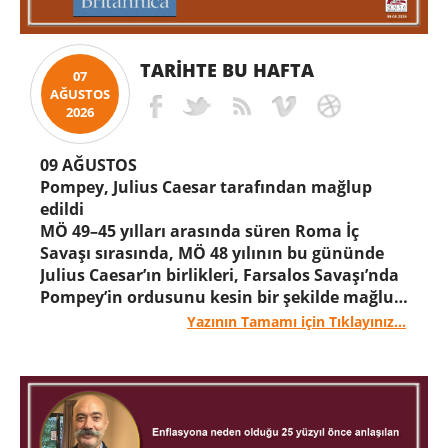
TARIHTE BU HAFTA
07
AĞUSTOS
2026
09 AĞUSTOS
Pompey, Julius Caesar tarafından mağlup
edildi
MÖ 49–45 yılları arasında süren Roma İç
Savaşı sırasında, MÖ 48 yılının bu gününde
Julius Caesar’ın birlikleri, Farsalos Savaşı’nda
Pompey’in ordusunu kesin bir şekilde mağlup
etti; bu olayın ardından Pompey, Mısır’a kaçtı
Yazının Tamamı için Tıklayınız...
ve daha sonra orada öldürüldü.