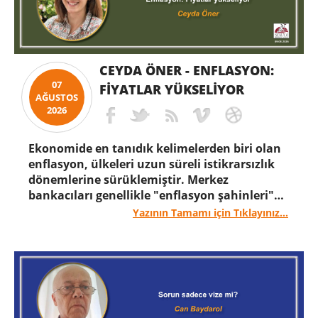
CEYDA ÖNER - ENFLASYON:
07
FIYATLAR YÜKSELIYOR
AĞUSTOS
2026
Ekonomide en tanıdık kelimelerden biri olan
enflasyon, ülkeleri uzun süreli istikrarsızlık
dönemlerine sürüklemiştir. Merkez
bankacıları genellikle "enflasyon şahinleri"
olarak tanınmayı arzularlar. Politikacılar,
Yazının Tamamı için Tıklayınız...
enflasyonla mücadele sözü vererek seçimleri
kazanmış, ancak bunu başaramadıkları için
iktidarı kaybetmişlerdir. Enflasyon, belirli bir
zaman dilimi içinde fiyatlardaki artış
oranıdır. Enflasyon genellikle genel bir
ölçüdür; örneğin, bir ülkedeki genel fiyat