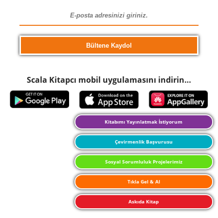
Scala Kitapcı mobil uygulamasını indirin…
Kitabımı Yayınlatmak İstiyorum
Çevirmenlik Başvurusu
Sosyal Sorumluluk Projelerimiz
Tıkla Gel & Al
Askıda Kitap