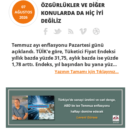
ÖZGÜRLÜKLER VE DIĞER
07
KONULARDA DA HIÇ IYI
AĞUSTOS
2026
DEĞILIZ
Temmuz ayı enflasyonu Pazartesi günü
açıklandı. TÜİK'e göre, Tüketici Fiyat Endeksi
yıllık bazda yüzde 31,75, aylık bazda ise yüzde
1,78 arttı. Endeks, yıl başından bu yana yüzde
19,86, on iki aylık ortalamalara göre ise yüzde
Yazının Tamamı için Tıklayınız...
31,90 yükseldi. Gıda enflasyonunda yıllık oran
yüzde 37,53 oldu.