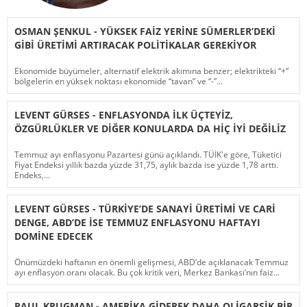
OSMAN ŞENKUL - YÜKSEK FAIZ YERINE SÜMERLER’DEKI
GIBI ÜRETIMI ARTIRACAK POLITIKALAR GEREKIYOR
Ekonomide büyümeler, alternatif elektrik akımına benzer; elektrikteki “+”
bölgelerin en yüksek noktası ekonomide “tavan” ve “-”...
LEVENT GÜRSES - ENFLASYONDA ILK ÜÇTEYIZ,
ÖZGÜRLÜKLER VE DIĞER KONULARDA DA HIÇ IYI DEĞILIZ
Temmuz ayı enflasyonu Pazartesi günü açıklandı. TÜİK'e göre, Tüketici
Fiyat Endeksi yıllık bazda yüzde 31,75, aylık bazda ise yüzde 1,78 arttı.
Endeks,...
LEVENT GÜRSES - TÜRKIYE’DE SANAYI ÜRETIMI VE CARI
DENGE, ABD’DE ISE TEMMUZ ENFLASYONU HAFTAYI
DOMINE EDECEK
Önümüzdeki haftanın en önemli gelişmesi, ABD’de açıklanacak Temmuz
ayı enflasyon oranı olacak. Bu çok kritik veri, Merkez Bankası’nın faiz...
PAUL KRUGMAN - AMERIKA GIDEREK DAHA OLIGARŞIK BIR