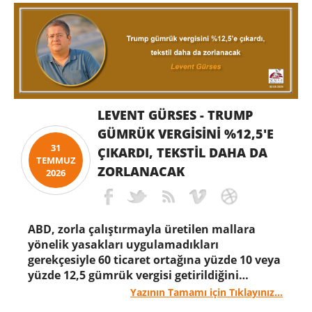
insanlığın artık Olympos Dağı’nın tepesindeki
tanrılardan çok, her şeye “gücü” yetmeye
başlayan “para”ya daha çok inanmaya
başladığı dönemdir. O çağlarda yaşamış bir
Egeli’nin deyimiyle:
LEVENT GÜRSES - TRUMP
GÜMRÜK VERGISINI %12,5'E
31
ÇIKARDI, TEKSTIL DAHA DA
TEMMUZ
ZORLANACAK
2026
ABD, zorla çalıştırmayla üretilen mallara
yönelik yasakları uygulamadıkları
gerekçesiyle 60 ticaret ortağına yüzde 10 veya
yüzde 12,5 gümrük vergisi getirildiğini
açıkladı. Türkiye, yüzde 12,5 tarife
Yazının Tamamı için Tıklayınız...
uygulanacak ülkeler arasında yer aldı. Karar