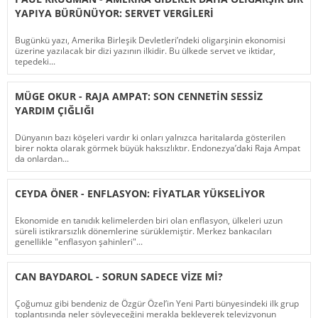
YAPIYA BÜRÜNÜYOR: SERVET VERGILERI
Bugünkü yazı, Amerika Birleşik Devletleri’ndeki oligarşinin ekonomisi
üzerine yazılacak bir dizi yazının ilkidir. Bu ülkede servet ve iktidar,
tepedeki...
MÜGE OKUR - RAJA AMPAT: SON CENNETIN SESSIZ
YARDIM ÇIĞLIĞI
Dünyanın bazı köşeleri vardır ki onları yalnızca haritalarda gösterilen
birer nokta olarak görmek büyük haksızlıktır. Endonezya’daki Raja Ampat
da onlardan...
CEYDA ÖNER - ENFLASYON: FIYATLAR YÜKSELIYOR
Ekonomide en tanıdık kelimelerden biri olan enflasyon, ülkeleri uzun
süreli istikrarsızlık dönemlerine sürüklemiştir. Merkez bankacıları
genellikle "enflasyon şahinleri"...
CAN BAYDAROL - SORUN SADECE VIZE MI?
Çoğumuz gibi bendeniz de Özgür Özel’in Yeni Parti bünyesindeki ilk grup
toplantısında neler söyleyeceğini merakla bekleyerek televizyonun