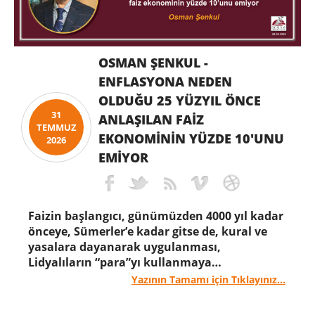
OSMAN ŞENKUL -
ENFLASYONA NEDEN
OLDUĞU 25 YÜZYIL ÖNCE
31
ANLAŞILAN FAIZ
TEMMUZ
EKONOMININ YÜZDE 10'UNU
2026
EMIYOR
Faizin başlangıcı, günümüzden 4000 yıl kadar
önceye, Sümerler’e kadar gitse de, kural ve
yasalara dayanarak uygulanması,
Lidyalıların “para”yı kullanmaya
başlamalarının kısa süre sonrasına dayanır.
Yazının Tamamı için Tıklayınız...
Bu nedenle, “para” ile “faiz”i yaşıt olarak
kabul etmek doğru olacaktır. Bu dönem,