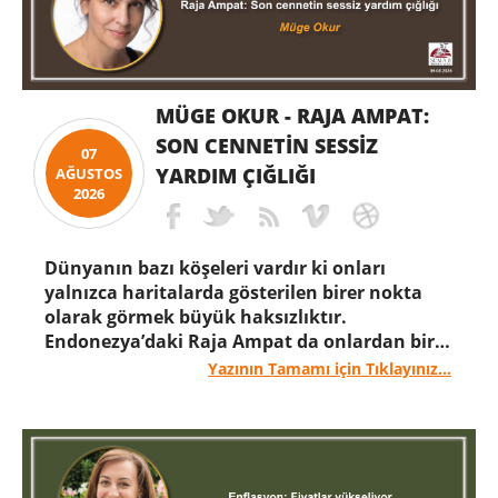
MÜGE OKUR - RAJA AMPAT:
SON CENNETIN SESSIZ
07
YARDIM ÇIĞLIĞI
AĞUSTOS
2026
Dünyanın bazı köşeleri vardır ki onları
yalnızca haritalarda gösterilen birer nokta
olarak görmek büyük haksızlıktır.
Endonezya’daki Raja Ampat da onlardan biri.
Bilim insanlarının “denizlerin Amazon’u”
Yazının Tamamı için Tıklayınız...
olarak nitelendirdiği bu eşsiz bölge, yalnızca
mercan resiflerinden ibaret değil;
gezegenimizin nefes almaya devam etmesini
sağlayan en önemli doğal miraslardan biri.