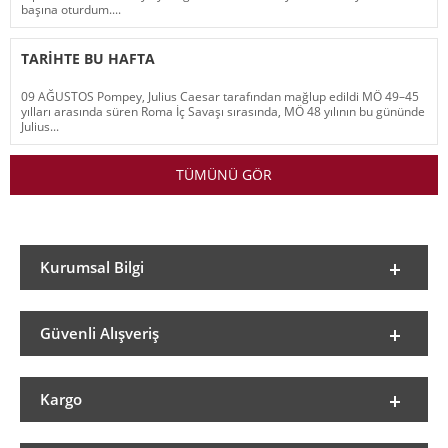
başına oturdum....
TARIHTE BU HAFTA
09 AĞUSTOS Pompey, Julius Caesar tarafından mağlup edildi MÖ 49–45
yılları arasında süren Roma İç Savaşı sırasında, MÖ 48 yılının bu gününde
Julius...
TÜMÜNÜ GÖR
Kurumsal Bilgi
Güvenli Alışveriş
Kargo