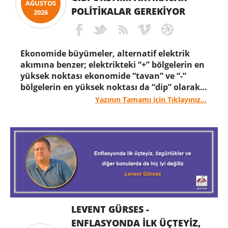
AĞUSTOS
POLITIKALAR GEREKIYOR
2026
Ekonomide büyümeler, alternatif elektrik
akımına benzer; elektrikteki “+” bölgelerin en
yüksek noktası ekonomide “tavan” ve “-”
bölgelerin en yüksek noktası da “dip” olarak
tanımlanıyor. Bununla birlikte, saptanabilen
Yazının Tamamı için Tıklayınız...
bu “doruk-taban” noktaları, bir başka deyişle
ekonominin en canlı olduğu dönemlerle en
durgun olduğu dönemler, günümüzden
ancak birkaç yüzyıl gerisine kadar sağlıklı bir
şekilde ölçülebiliyor, daha önceki dönemler
ise tahmini bilgilerle ortaya konulabiliyor.
LEVENT GÜRSES -
ENFLASYONDA ILK ÜÇTEYIZ,