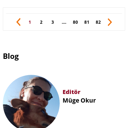
kapsamında, belirli ürün muafiyetlerine tabi
olmak üzere ABD'nin ithalatının yüzde
99,4'ünü kapsayan 60 ticaret ortağına yüzde
1
2
3
....
80
81
82
10 veya yüzde 12,5 oranında gümrük vergisi
getirildi.
Blog
Editör
Müge Okur