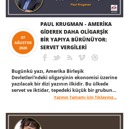
PAUL KRUGMAN - AMERIKA
GIDEREK DAHA OLIGARŞIK
07
BIR YAPIYA BÜRÜNÜYOR:
AĞUSTOS
SERVET VERGILERI
2026
Bugünkü yazı, Amerika Birleşik
Devletleri’ndeki oligarşinin ekonomisi üzerine
yazılacak bir dizi yazının ilkidir. Bu ülkede
servet ve iktidar, tepedeki küçük bir grubun
elinde giderek daha fazla yoğunlaşmakta ve
Yazının Tamamı için Tıklayınız...
hükümet politikaları bu servet ve iktidar
yoğunlaşmasını pekiştirmektedir.