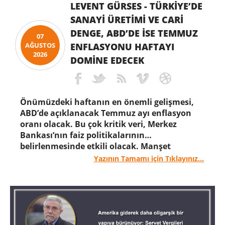
LEVENT GÜRSES - TÜRKIYE’DE
SANAYI ÜRETIMI VE CARI
DENGE, ABD’DE ISE TEMMUZ
07
ENFLASYONU HAFTAYI
AĞUSTOS
2026
DOMINE EDECEK
Önümüzdeki haftanın en önemli gelişmesi,
ABD’de açıklanacak Temmuz ayı enflasyon
oranı olacak. Bu çok kritik veri, Merkez
Bankası’nın faiz politikalarının
belirlenmesinde etkili olacak. Manşet
enflasyonda küçük bir düşüş
Yazının Tamamı için Tıklayınız...
bekleniyor.
Türkiye’de ise Haziran sanayi
üretimi ile cari işlemler dengesi verileri öne
çıkıyor.