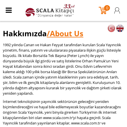
0
Hakkımızda
/About Us
1992 yılında Canan ve Hakan Feyyat tarafından kurulan Scala Yayıncılık
yönetim, finans, yatırım ve uluslararası piyasalara ilişkin güçlü listesiyle
büyüdü. İlk kitabı Borsa’da Tek Başına (Peter Lynch) ile yayın
dünyasında büyük ilgi gördü ve satış listelerine Orhan Pamuk’un Yeni
Hayat kitabından sonra ikinci sıradan girdi. Onu Edvin Lefevre’nin
kaleme aldığı 100 yıllık borsa klasiği Bir Borsa Spekülatörünün Anıları
izledi. Scala zaman içinde yatırım klasiklerinin yanı sıra edebiyat, tarih,
şiir, bilim ve ilk gençlik kitaplarıyla alanlarını genişletti. Kuruluşunun 10.
yılında dağıtım altyapısını kurarak bir yayıncılık ve dağıtım şirketi olarak
yeniden yapılandı.
İnternet teknolojisinin yayıncılık sektörünün geleceğini yeniden
biçimlendireceğini ve hayal bile edilemeyecek boyutlar kazandıracağını
öngören Scala Yayıncılık, yeni binyıla girerken Türkiye’nin ilk internet
kitapçılarından biri olan www.scala.com.tr’yi hayata geçirdi. Scala
Yayıncılık tarafından yayınlanan kitaplar, www.scala.com.tr ve