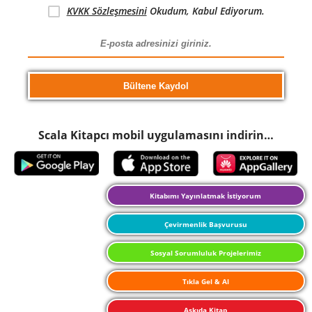
KVKK Sözleşmesini
Okudum, Kabul Ediyorum.
Scala Kitapcı mobil uygulamasını indirin…
Kitabımı Yayınlatmak İstiyorum
Çevirmenlik Başvurusu
Sosyal Sorumluluk Projelerimiz
Tıkla Gel & Al
Askıda Kitap