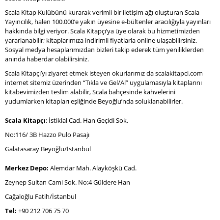
Scala Kitap Kulübünü kurarak verimli bir iletişim ağı oluşturan Scala
Yayıncılık, halen 100.000’e yakın üyesine e-bültenler aracılığıyla yayınları
hakkında bilgi veriyor. Scala Kitapçı’ya üye olarak bu hizmetimizden
yararlanabilir; kitaplarımıza indirimli fiyatlarla online ulaşabilirsiniz.
Sosyal medya hesaplarımızdan bizleri takip ederek tüm yeniliklerden
anında haberdar olabilirsiniz.
Scala Kitapçı’yı ziyaret etmek isteyen okurlarımız da scalakitapci.com
internet sitemiz üzerinden “Tıkla ve Gel/Al” uygulamasıyla kitaplarını
kitabevimizden teslim alabilir, Scala bahçesinde kahvelerini
yudumlarken kitapları eşliğinde Beyoğlu’nda soluklanabilirler.
Scala Kitapçı
: İstiklal Cad. Han Geçidi Sok.
No:116/ 3B Hazzo Pulo Pasajı
Galatasaray Beyoğlu/İstanbul
Merkez Depo:
Alemdar Mah. Alayköşkü Cad.
Zeynep Sultan Cami Sok. No:4 Güldere Han
Cağaloğlu Fatih/İstanbul
Tel:
+90 212 706 75 70