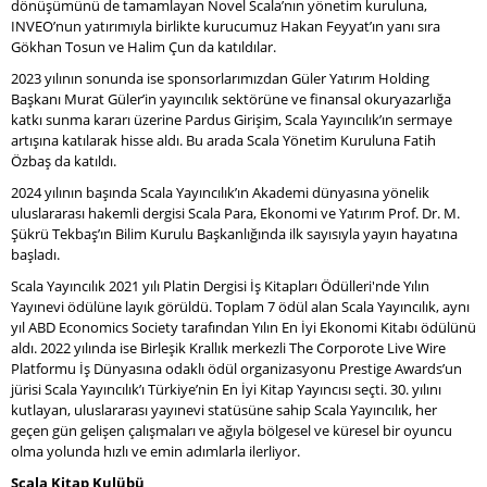
dönüşümünü de tamamlayan Novel Scala’nın yönetim kuruluna,
INVEO’nun yatırımıyla birlikte kurucumuz Hakan Feyyat’ın yanı sıra
Gökhan Tosun ve Halim Çun da katıldılar.
2023 yılının sonunda ise sponsorlarımızdan Güler Yatırım Holding
Başkanı Murat Güler’in yayıncılık sektörüne ve finansal okuryazarlığa
katkı sunma kararı üzerine Pardus Girişim, Scala Yayıncılık’ın sermaye
artışına katılarak hisse aldı. Bu arada Scala Yönetim Kuruluna Fatih
Özbaş da katıldı.
2024 yılının başında Scala Yayıncılık’ın Akademi dünyasına yönelik
uluslararası hakemli dergisi Scala Para, Ekonomi ve Yatırım Prof. Dr. M.
Şükrü Tekbaş’ın Bilim Kurulu Başkanlığında ilk sayısıyla yayın hayatına
başladı.
Scala Yayıncılık 2021 yılı Platin Dergisi İş Kitapları Ödülleri'nde Yılın
Yayınevi ödülüne layık görüldü. Toplam 7 ödül alan Scala Yayıncılık, aynı
yıl ABD Economics Society tarafından Yılın En İyi Ekonomi Kitabı ödülünü
aldı. 2022 yılında ise Birleşik Krallık merkezli The Corporote Live Wire
Platformu İş Dünyasına odaklı ödül organizasyonu Prestige Awards’un
jürisi Scala Yayıncılık’ı Türkiye’nin En İyi Kitap Yayıncısı seçti. 30. yılını
kutlayan, uluslararası yayınevi statüsüne sahip Scala Yayıncılık, her
geçen gün gelişen çalışmaları ve ağıyla bölgesel ve küresel bir oyuncu
olma yolunda hızlı ve emin adımlarla ilerliyor.
Scala Kitap Kulübü