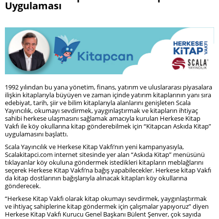
Uygulaması
1992 yılından bu yana yönetim, finans, yatırım ve uluslararası piyasalara
ilişkin kitaplarıyla büyüyen ve zaman içinde yatırım kitaplarının yanı sıra
edebiyat, tarih, şiir ve bilim kitaplarıyla alanlarını genişleten Scala
Yayıncılık, okumayı sevdirmek, yaygınlaştırmak ve kitapların ihtiyaç
sahibi herkese ulaşmasını sağlamak amacıyla kurulan Herkese Kitap
Vakfı ile köy okullarına kitap gönderebilmek için “Kitapcan Askıda Kitap”
uygulamasını başlattı.
Scala Yayıncılık ve Herkese Kitap Vakfı’nın yeni kampanyasıyla,
Scalakitapci.com internet sitesinde yer alan “Askıda Kitap” menüsünü
tıklayanlar köy okuluna göndermek istedikleri kitapların meblağlarını
seçerek Herkese Kitap Vakfı’na bağış yapabilecekler. Herkese kitap Vakfı
da kitap dostlarının bağışlarıyla alınacak kitapları köy okullarına
gönderecek.
“Herkese Kitap Vakfı olarak kitap okumayı sevdirmek, yaygınlaştırmak
ve ihtiyaç sahiplerine kitap göndermek için çalışmalar yapıyoruz” diyen
Herkese Kitap Vakfı Kurucu Genel Başkanı Bülent Şenver, çok sayıda