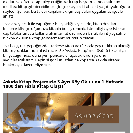
okulun vakıftan kitap talep ettiğini ve kitap başvurusunda bulunan
okullara kitap gönderebilmek için çok sayıda kitaba ihtiyaç duyulduğunu
söyledi. Şenver, bu talebi karşılamak için başlatılan uygulamayı şöyle
anlattı:
“Scala yayıncılık ile yaptığımız bu işbirliği sayesinde, kitap dostları
binlerce köy çocuğumuzu kitapla buluşturacak. İster bilgisayar isterse
cep telefonunuzu kullanarak internet üzerinden bir tık ile ihtiyaç sahibi
bir köy okuluna kitap göndermeniz mümkün olacak.
“Siz bağışınızı yaptığınızda Herkese Kitap Vakfı, Scala yayıncılıktan alacağı
kitabı çocuklarımıza ulaştıracak. Siz ‘Askıda Kitap’ menüsünü tıkladıkça
bir çocuğumuza daha yeni pencereler açacak, onun yolunu
aydınlatacaksınız. Hepinizi gönlünüzden ne koparsa ‘Askıda Kitaba’
bırakmaya davet ediyorum.”
Askıda Kitap Projemizle 3 Ayrı Köy Okuluna 1 Haftada
1000’den Fazla Kitap Ulaştı