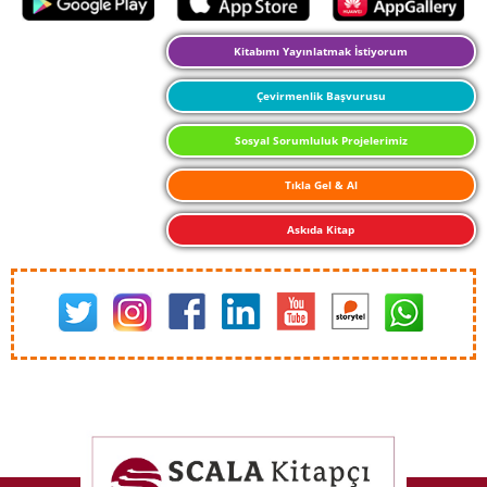
Kitabımı Yayınlatmak İstiyorum
Çevirmenlik Başvurusu
Sosyal Sorumluluk Projelerimiz
Tıkla Gel & Al
Askıda Kitap