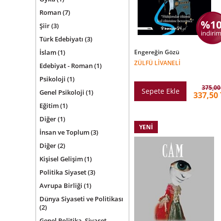
Roman
(7)
%1
Şiir
(3)
indirim
Türk Edebiyatı
(3)
İslam
(1)
Engereğin Gözü
ZÜLFÜ LIVANELI
Edebiyat - Roman
(1)
Psikoloji
(1)
375,00
Sepete Ekle
Genel Psikoloji
(1)
337,50 
Eğitim
(1)
Diğer
(1)
YENI
İnsan ve Toplum
(3)
Diğer
(2)
Kişisel Gelişim
(1)
Politika Siyaset
(3)
Avrupa Birliği
(1)
Dünya Siyaseti ve Politikası
(2)
Genel Politika, Siyaset