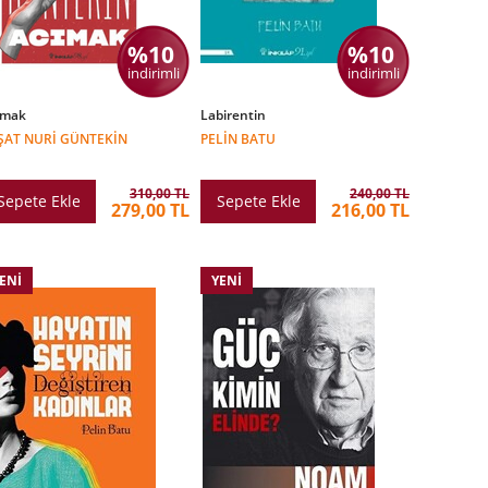
%10
%10
indirimli
indirimli
ımak
Labirentin
ŞAT NURI GÜNTEKIN
PELIN BATU
310,00 TL
240,00 TL
Sepete Ekle
Sepete Ekle
279,00 TL
216,00 TL
ENI
YENI