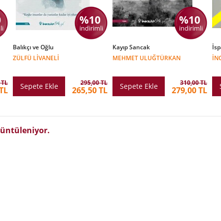
0
%10
%10
li
indirimli
indirimli
Balıkçı ve Oğlu
Kayıp Sancak
İsp
ZÜLFÜ LIVANELI
MEHMET ULUĞTÜRKAN
İN
 TL
295,00 TL
310,00 TL
Sepete Ekle
Sepete Ekle
TL
265,50 TL
279,00 TL
üntüleniyor.