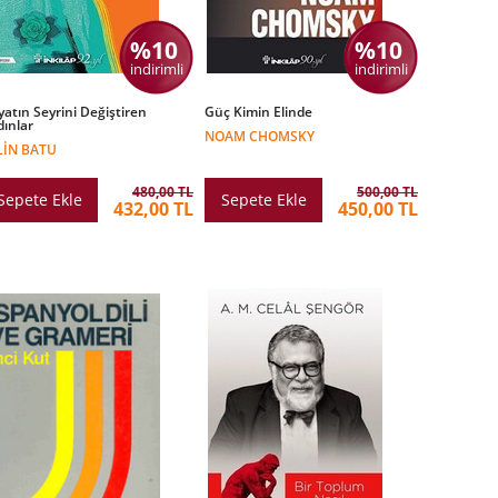
%10
%10
indirimli
indirimli
atın Seyrini Değiştiren
Güç Kimin Elinde
ınlar
NOAM CHOMSKY
LIN BATU
480,00 TL
500,00 TL
Sepete Ekle
Sepete Ekle
432,00 TL
450,00 TL