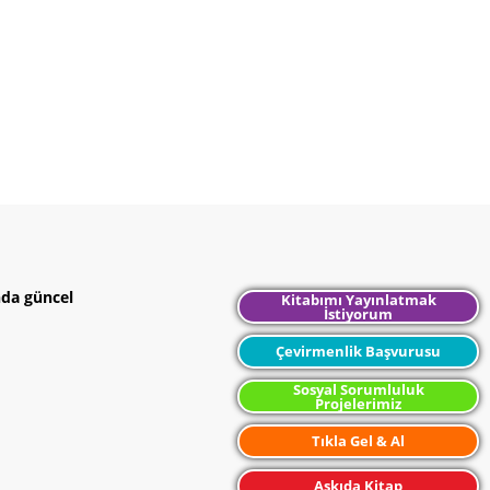
nda güncel
Kitabımı Yayınlatmak
İstiyorum
Çevirmenlik Başvurusu
Sosyal Sorumluluk
Projelerimiz
Tıkla Gel & Al
Askıda Kitap