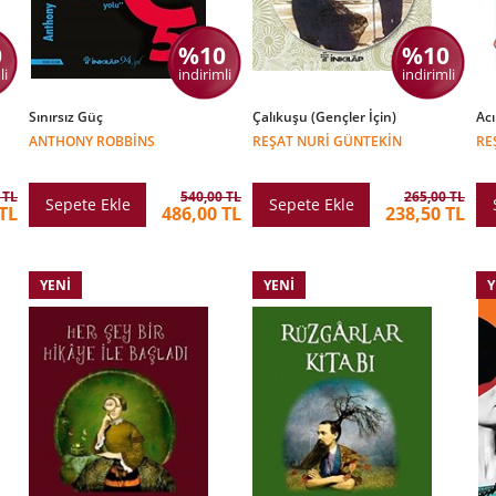
0
%10
%10
li
indirimli
indirimli
Sınırsız Güç
Çalıkuşu (Gençler İçin)
Ac
ANTHONY ROBBINS
REŞAT NURI GÜNTEKIN
RE
 TL
540,00 TL
265,00 TL
Sepete Ekle
Sepete Ekle
TL
486,00 TL
238,50 TL
YENI
YENI
Y