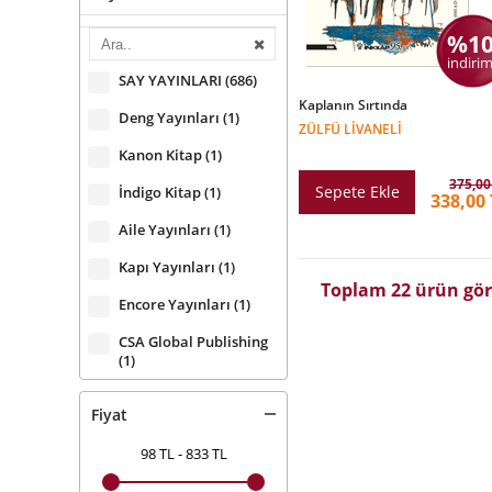
Yılmaz Erolgaç
(1)
%1
Zbigniew Brzezinski
(1)
indirim
SAY YAYINLARI
(686)
Kaplanın Sırtında
Deng Yayınları
(1)
ZÜLFÜ LIVANELI
Kanon Kitap
(1)
375,00
Sepete Ekle
İndigo Kitap
(1)
338,00 
Aile Yayınları
(1)
Kapı Yayınları
(1)
Toplam 22 ürün gör
Encore Yayınları
(1)
CSA Global Publishing
(1)
Ceres Yayınları
(1)
Fiyat
MuhasebeTR Yayınları
(1)
98 TL
-
833 TL
Mona Kitap
(1)