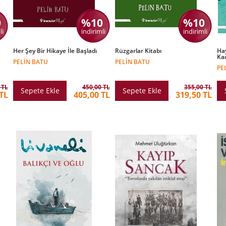
0
%10
%10
li
indirimli
indirimli
Her Şey Bir Hikaye İle Başladı
Rüzgarlar Kitabı
Hay
Kad
PELIN BATU
PELIN BATU
PE
 TL
450,00 TL
355,00 TL
Sepete Ekle
Sepete Ekle
TL
405,00 TL
319,50 TL