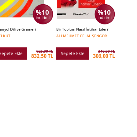
%10
%10
indirimli
indirimli
anyol Dili ve Grameri
Bir Toplum Nasıl İntihar Eder?
CI KUT
ALI MEHMET CELAL ŞENGÖR
925,00 TL
340,00 TL
Sepete Ekle
Sepete Ekle
832,50 TL
306,00 TL