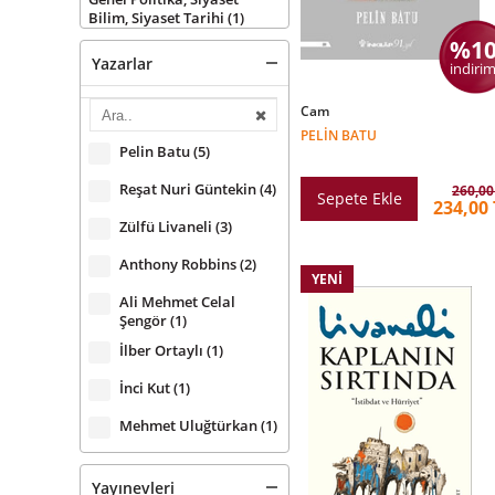
Bilim, Siyaset Tarihi
(1)
%1
Yazarlar
indirim
Cam
PELIN BATU
Pelin Batu
(5)
Reşat Nuri Güntekin
(4)
260,00
Sepete Ekle
234,00 
Zülfü Livaneli
(3)
Anthony Robbins
(2)
YENI
Ali Mehmet Celal
Şengör
(1)
İlber Ortaylı
(1)
İnci Kut
(1)
Mehmet Uluğtürkan
(1)
Noam Chomsky
(2)
Yayınevleri