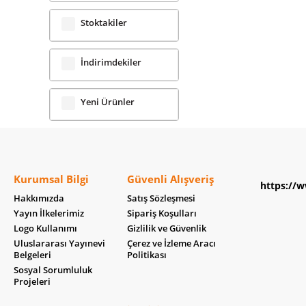
LA KİTAP
(1)
Stoktakiler
CEO Plus
(1)
Arıtan Yayınevi
(1)
İndirimdekiler
Türk Hava Yolları
Yayınları
(1)
Yeni Ürünler
Palet Yayınları
(1)
Hep Kitap
(1)
On8 Kitap
(1)
Kurumsal Bilgi
Güvenli Alışveriş
Eksik Parça Yayınları
https://w
(1)
Hakkımızda
Satış Sözleşmesi
Ütopya Yayınevi
(1)
Yayın İlkelerimiz
Sipariş Koşulları
Logo Kullanımı
Gizlilik ve Güvenlik
Kreatif Yayınları
(1)
Uluslararası Yayınevi
Çerez ve İzleme Aracı
Belgeleri
Politikası
Perseus
(1)
Sosyal Sorumluluk
Projeleri
Dergah Yayınları
(1)
Ceren Yayınevi
(1)