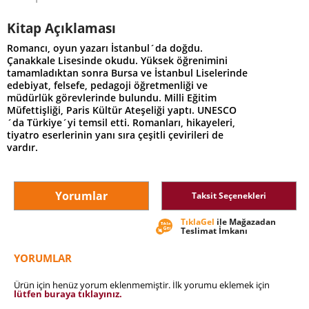
Kitap Açıklaması
Romancı, oyun yazarı İstanbul´da doğdu.
Çanakkale Lisesinde okudu. Yüksek öğrenimini
tamamladıktan sonra Bursa ve İstanbul Liselerinde
edebiyat, felsefe, pedagoji öğretmenliği ve
müdürlük görevlerinde bulundu. Milli Eğitim
Müfettişliği, Paris Kültür Ateşeliği yaptı. UNESCO
´da Türkiye´yi temsil etti. Romanları, hikayeleri,
tiyatro eserlerinin yanı sıra çeşitli çevirileri de
vardır.
Yorumlar
Taksit Seçenekleri
TıklaGel
ile Mağazadan
Teslimat İmkanı
YORUMLAR
Ürün için henüz yorum eklenmemiştir. İlk yorumu eklemek için
lütfen buraya tıklayınız.