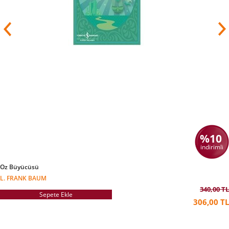
Emekli olduktan sonra yakalandığı kanser
hastalığının tedavisi için Londra’ya gitmiş 13
Aralık 1956 yılında vefat etmiştir. Cenazesi yurda
getirilmiştir.
%10
indirimli
Oz Büyücüsü
L. FRANK BAUM
340,00 TL
Sepete Ekle
306,00 TL