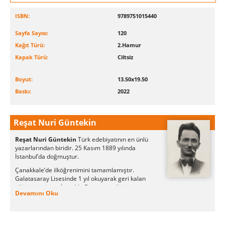
ISBN:
9789751015440
Sayfa Sayısı:
120
Kağıt Türü:
2.Hamur
Kapak Türü:
Ciltsiz
Boyut:
13.50x19.50
Baskı:
2022
Reşat Nuri Güntekin
Reşat Nuri Güntekin
Türk edebiyatının en ünlü
yazarlarından biridir. 25 Kasım 1889 yılında
İstanbul’da doğmuştur.
Çanakkale’de ilköğrenimini tamamlamıştır.
Galatasaray Lisesinde 1 yıl okuyarak geri kalan
eğitim yaşamını İzmir’de Fransızca eğitim veren
Devamını Oku
bir okulda tamamlamıştır. Edebiyat
fakültesinden mezun olduktan sonra Fransızca
öğretmenliği yapmıştır. Mahmut Yesari ile
birlikte Kelebek isimli mizahi bir dergi çıkardı.