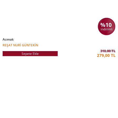
%10
indirimli
Acımak
REŞAT NURI GÜNTEKIN
310,00 TL
Sepete Ekle
279,00 TL