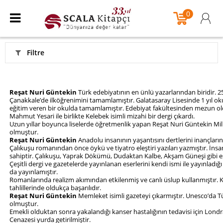
0
Filtre
Reşat Nuri Güntekin
Türk edebiyatının en ünlü yazarlarından biridir. 
Çanakkale’de ilköğrenimini tamamlamıştır. Galatasaray Lisesinde 1 yıl ok
eğitim veren bir okulda tamamlamıştır. Edebiyat fakültesinden mezun ol
Mahmut Yesari ile birlikte Kelebek isimli mizahi bir dergi çıkardı.
Uzun yıllar boyunca liselerde öğretmenlik yapan Reşat Nuri Güntekin Milli
olmuştur.
Reşat Nuri Güntekin
Anadolu insanının yaşantısını dertlerini inançların
Çalıkuşu romanından önce öykü ve tiyatro eleştiri yazıları yazmıştır. İnsan
sahiptir. Çalıkuşu, Yaprak Dökümü, Dudaktan Kalbe, Akşam Güneşi gibi ese
Çeşitli dergi ve gazetelerde yayınlanan eserlerini kendi ismi ile yayınladı
da yayınlamıştır.
Romanlarında realizm akımından etkilenmiş ve canlı üslup kullanmıştır.
tahlillerinde oldukça başarılıdır.
Reşat Nuri Güntekin
Memleket isimli gazeteyi çıkarmıştır. Unesco’da Tü
olmuştur.
Emekli olduktan sonra yakalandığı kanser hastalığının tedavisi için Londra’
Cenazesi yurda getirilmiştir.