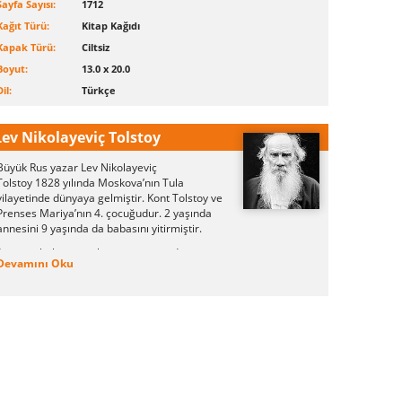
Sayfa Sayısı:
1712
Kağıt Türü:
Kitap Kağıdı
Kapak Türü:
Ciltsiz
Boyut:
13.0 x 20.0
Dil:
Türkçe
Lev Nikolayeviç Tolstoy
Büyük Rus yazar
Lev Nikolayeviç
Tolstoy
1828 yılında Moskova’nın Tula
vilayetinde dünyaya gelmiştir. Kont Tolstoy ve
Prenses Mariya’nın 4. çocuğudur. 2 yaşında
annesini 9 yaşında da babasını yitirmiştir.
Anne ve babasının olmaması yüzünden
Devamını Oku
çocukluğunu halalarının yanında geçirdi.
Çocukluk yıllarında Dickens, Pascal gibi büyük
yazarları okudu.
Hukuk okurken öğrenimini yarıda bıraktı ve
yaşadığı çiftliğe geri döndü. 3 yıl sonra Rus
ordusuna yazıldı. Astsubay olarak topçu
bataryalarında görevlendirildi.
Bu dönemde sağlığı bozuldu ve yazmaya