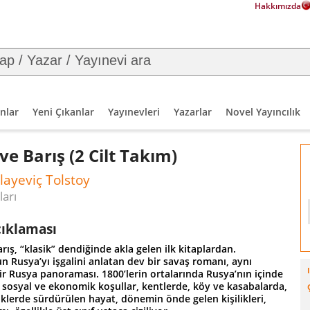
Hakkımızda
nlar
Yeni Çıkanlar
Yayınevleri
Yazarlar
Novel Yayıncılık
ve Barış (2 Cilt Takım)
layeviç Tolstoy
ları
çıklaması
rış, “klasik” dendiğinde akla gelen ilk kitaplardan.
 Rusya’yı işgalini anlatan dev bir savaş romanı, aynı
r Rusya panoraması. 1800’lerin ortalarında Rusya’nın içinde
sosyal ve ekonomik koşullar, kentlerde, köy ve kasabalarda,
iklerde sürdürülen hayat, dönemin önde gelen kişilikleri,