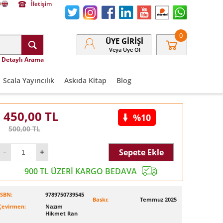
İletişim
0
ÜYE GIRIŞI
Veya Üye Ol
Detaylı Arama
Scala Yayıncılık
Askıda Kitap
Blog
450,00
TL
%10
500,00
TL
Sepete Ekle
900 TL ÜZERİ KARGO BEDAVA
ISBN:
9789750739545
Baskı:
Temmuz 2025
Çevirmen:
Nazım
Hikmet Ran