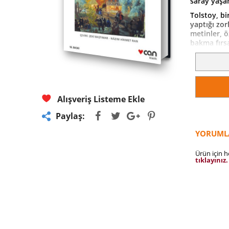
saray yaşamı
Tolstoy, bi
yaptığı zor
metinler, 
bakma fırsa
Elinizdeki 
Baştımar’a 
Zeki Baştım
birlikte ya
kitapta yer
Alışveriş Listeme Ekle
iki çevirm
anlaşılmas
Paylaş:
özen göster
alışılmış ye
YORUML
Ürün için 
tıklayınız.