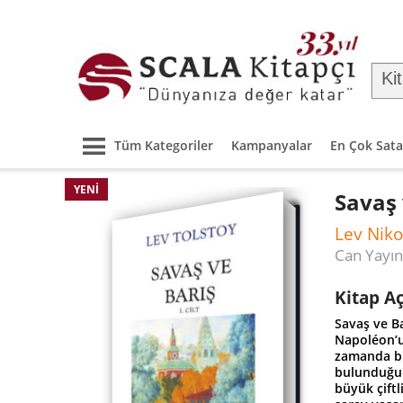
Tüm Kategoriler
Kampanyalar
En Çok Sata
YENI
Savaş 
Lev Niko
Can Yayın
Kitap A
Savaş ve Ba
Napoléon’un
zamanda bi
bulunduğu 
büyük çiftl