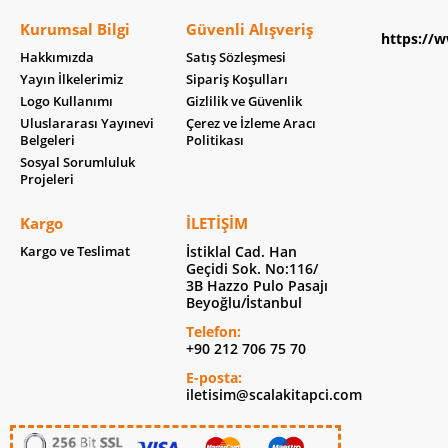
Kurumsal Bilgi
Güvenli Alışveriş
https://w
Hakkımızda
Satış Sözleşmesi
Yayın İlkelerimiz
Sipariş Koşulları
Logo Kullanımı
Gizlilik ve Güvenlik
Uluslararası Yayınevi
Çerez ve İzleme Aracı
Belgeleri
Politikası
Sosyal Sorumluluk
Projeleri
Kargo
İLETIŞIM
Kargo ve Teslimat
İstiklal Cad. Han
Geçidi Sok. No:116/
3B Hazzo Pulo Pasajı
Beyoğlu/İstanbul
Telefon:
+90 212 706 75 70
E-posta:
iletisim@scalakitapci.com