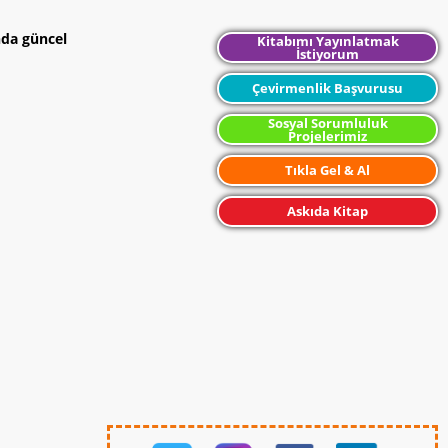
nda güncel
Kitabımı Yayınlatmak
İstiyorum
Çevirmenlik Başvurusu
Sosyal Sorumluluk
Projelerimiz
Tıkla Gel & Al
Askıda Kitap