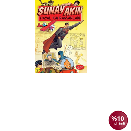
%10
indirimli