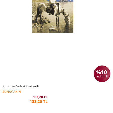
%10
indirimli
Kız Kulesi’ndeki Kızılderili
SUNAY AKIN
148,00 TL
133,20 TL