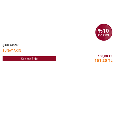
%10
indirimli
Şiirli Yastık
SUNAY AKIN
168,00 TL
Sepete Ekle
151,20 TL