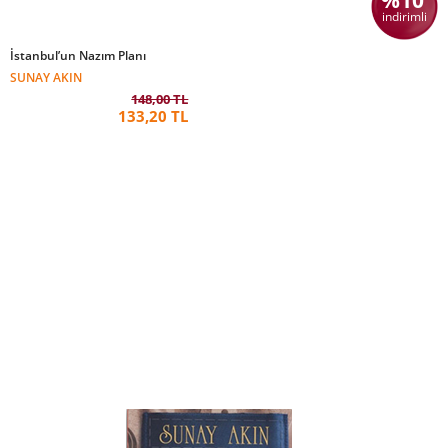
%10
indirimli
İstanbul’un Nazım Planı
SUNAY AKIN
148,00 TL
133,20 TL