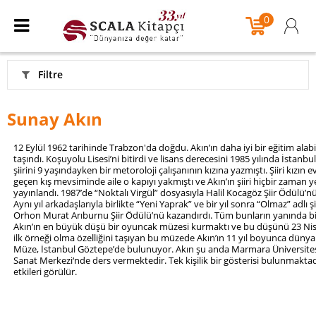
0
Filtre
Sunay Akın
12 Eylül 1962 tarihinde Trabzon'da doğdu. Akın’ın daha iyi bir eğitim alabi
taşındı. Koşuyolu Lisesi’ni bitirdi ve lisans derecesini 1985 yılında İstanbu
şiirini 9 yaşındayken bir metoroloji çalışanının kızına yazmıştı. Şiiri kızı
geçen kış mevsiminde aile o kapıyı yakmıştı ve Akın’ın şiiri hiçbir zaman yer
yayınlandı. 1987’de “Noktalı Virgül” dosyasıyla Halil Kocagöz Şiir Ödülü’nü a
Aynı yıl arkadaşlarıyla birlikte “Yeni Yaprak” ve bir yıl sonra “Olmaz” adlı şii
Orhon Murat Arıburnu Şiir Ödülü’nü kazandırdı. Tüm bunların yanında bi
Akın’ın en büyük düşü bir oyuncak müzesi kurmaktı ve bu düşünü 23 Ni
ilk örneği olma özelliğini taşıyan bu müzede Akın’ın 11 yıl boyunca dünya
Müze, İstanbul Göztepe’de bulunuyor. Akın şu anda Marmara Üniversites
Sanat Merkezi‘nde ders vermektedir. Tek kişilik bir gösterisi bulunmaktadı
etkileri görülür.