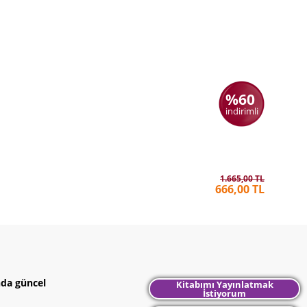
%60
indirimli
Ses
SABAHAT
1.665,00 TL
666,00 TL
nda güncel
Kitabımı Yayınlatmak
İstiyorum