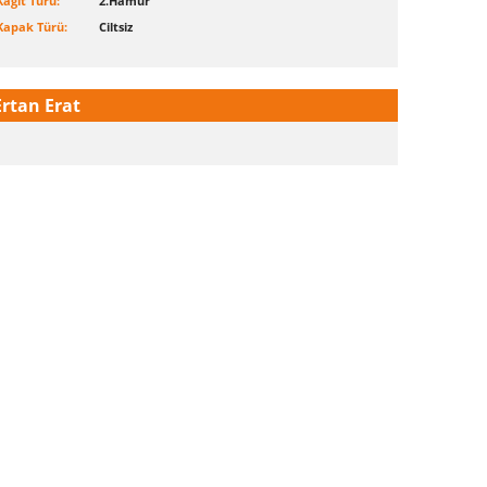
Kağıt Türü:
2.Hamur
Kapak Türü:
Ciltsiz
Ertan Erat