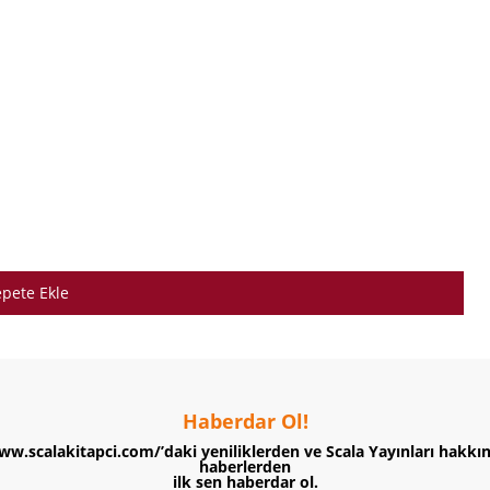
pete Ekle
Haberdar Ol!
ww.scalakitapci.com/’daki yeniliklerden ve Scala Yayınları hakkı
haberlerden
ilk sen haberdar ol.