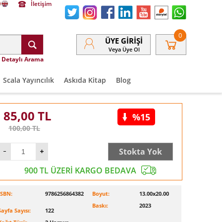
İletişim
0
ÜYE GIRIŞI
Veya Üye Ol
Detaylı Arama
Scala Yayıncılık
Askıda Kitap
Blog
85,00
TL
%15
100,00
TL
Stokta Yok
900 TL ÜZERİ KARGO BEDAVA
ISBN:
9786256864382
Boyut:
13.00x20.00
Baskı:
2023
Sayfa Sayısı:
122