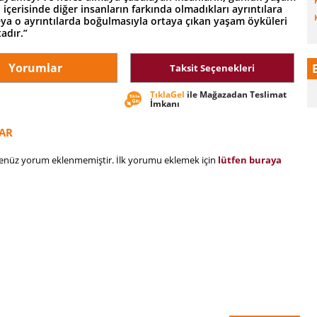
n içerisinde diğer insanların farkında olmadıkları ayrıntılara
ya o ayrıntılarda boğulmasıyla ortaya çıkan yaşam öyküleri
adır.”
Yorumlar
Taksit Seçenekleri
TıklaGel
ile Mağazadan Teslimat
İmkanı
AR
henüz yorum eklenmemiştir. İlk yorumu eklemek için
lütfen buraya