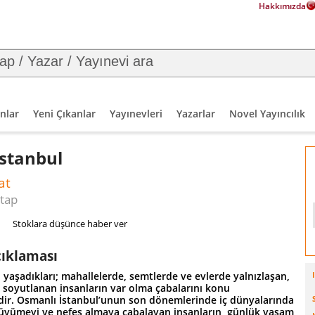
Hakkımızda
nlar
Yeni Çıkanlar
Yayınevleri
Yazarlar
Novel Yayıncılık
İstanbul
at
tap
Stoklara düşünce haber ver
çıklaması
 yaşadıkları; mahallelerde, semtlerde ve evlerde yalnızlaşan,
soyutlanan insanların var olma çabalarını konu
ir. Osmanlı İstanbul’unun son dönemlerinde iç dünyalarında
üyümeyi ve nefes almaya çabalayan insanların, günlük yaşam