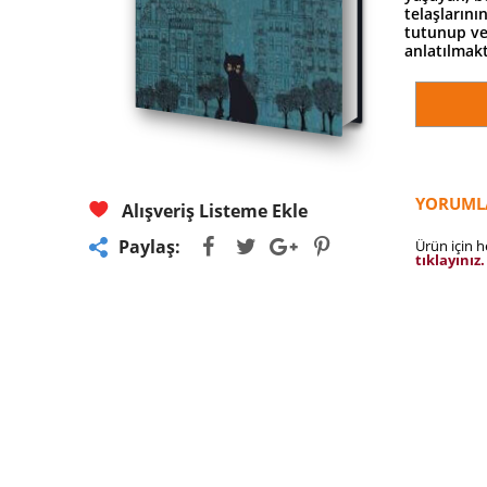
telaşlarını
tutunup ve
anlatılmakt
YORUML
Alışveriş Listeme Ekle
Paylaş:
Ürün için 
tıklayınız.