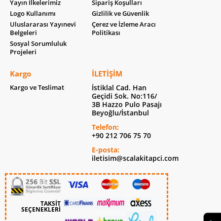
Yayın İlkelerimiz
Sipariş Koşulları
Logo Kullanımı
Gizlilik ve Güvenlik
Uluslararası Yayınevi
Çerez ve İzleme Aracı
Belgeleri
Politikası
Sosyal Sorumluluk
Projeleri
Kargo
İLETIŞIM
Kargo ve Teslimat
İstiklal Cad. Han
Geçidi Sok. No:116/
3B Hazzo Pulo Pasajı
Beyoğlu/İstanbul
Telefon:
+90 212 706 75 70
E-posta:
iletisim@scalakitapci.com
TAKSİT
SEÇENEKLERİ