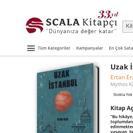
Tüm Kategoriler
Kampanyalar
En Çok Sata
Uzak 
Ertan Er
Mythos Ki
Stokta Yok
Kitap A
“Bu hikâye,
toplumdan 
edinmekted
yaşayan, b