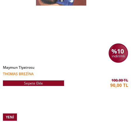
%10
indirimli
Maymun Tiyatrosu
THOMAS BREZINA
100,00 TL
Sepete Ekle
90,00 TL
YENI