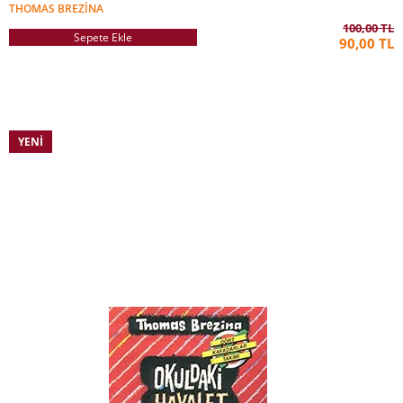
THOMAS BREZINA
100,00 TL
Sepete Ekle
90,00 TL
YENI