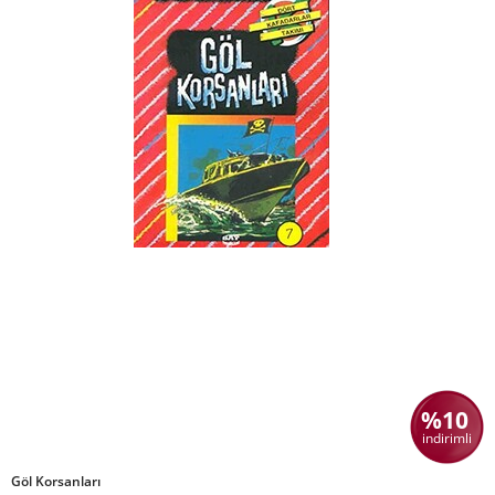
%10
indirimli
Göl Korsanları