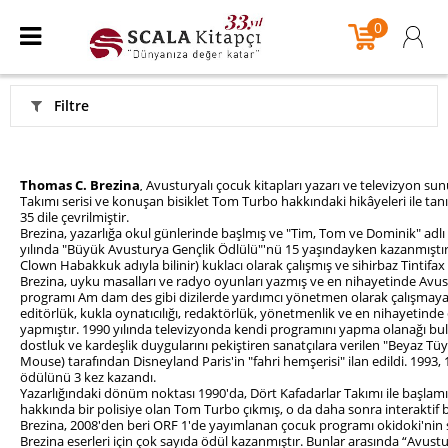
0
Filtre
Thomas C. Brezina
Avusturyalı çocuk kitapları yazarı ve televizyon sunu
,
Takımı serisi ve konuşan bisiklet Tom Turbo hakkındaki hikâyeleri ile tanın
35 dile çevrilmiştir.
Brezina, yazarlığa okul günlerinde başlmış ve "Tim, Tom ve Dominik" adlı T
yılında "Büyük Avusturya Gençlik Ödlülü"'nü 15 yaşındayken kazanmıştı
Clown Habakkuk adıyla bilinir) kuklacı olarak çalışmış ve sihirbaz Tintifax 
Brezina, uyku masalları ve radyo oyunları yazmış ve en nihayetinde Avu
programı Am dam des gibi dizilerde yardımcı yönetmen olarak çalışmaya
editörlük, kukla oynatıcılığı, redaktörlük, yönetmenlik ve en nihayetin
yapmıştır. 1990 yılında televizyonda kendi programını yapma olanağı bu
dostluk ve kardeşlik duygularını pekiştiren sanatçılara verilen "Beyaz Tü
Mouse) tarafından Disneyland Paris'in "fahri hemşerisi" ilan edildi. 1993,
ödülünü 3 kez kazandı.
Yazarlığındaki dönüm noktası 1990'da, Dört Kafadarlar Takımı ile başlamışt
hakkında bir polisiye olan Tom Turbo çıkmış, o da daha sonra interaktif 
Brezina, 2008'den beri ORF 1'de yayımlanan çocuk programı okidoki'nin
Brezina eserleri için çok sayıda ödül kazanmıştır. Bunlar arasında “Avus