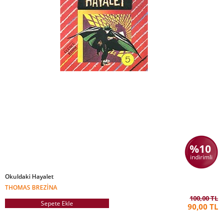
%10
indirimli
Okuldaki Hayalet
THOMAS BREZINA
100,00 TL
Sepete Ekle
90,00 TL