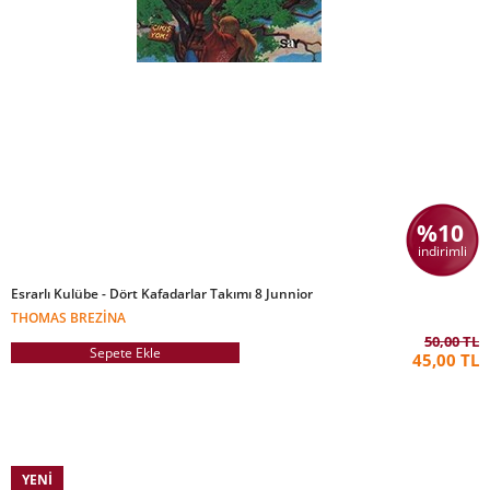
%10
indirimli
Esrarlı Kulübe - Dört Kafadarlar Takımı 8 Junnior
THOMAS BREZINA
50,00 TL
Sepete Ekle
45,00 TL
YENI