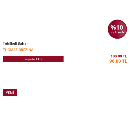
%10
indirimli
Tehlikeli Bahar
THOMAS BREZINA
100,00 TL
Sepete Ekle
90,00 TL
YENI