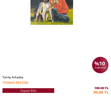
%10
indirimli
Yanlış Arkadaş
THOMAS BREZINA
100,00 TL
Sepete Ekle
90,00 TL