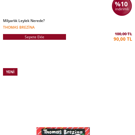
%10
indirimli
Milyarlık Leylek Nerede?
THOMAS BREZINA
100,00 TL
Sepete Ekle
90,00 TL
YENI