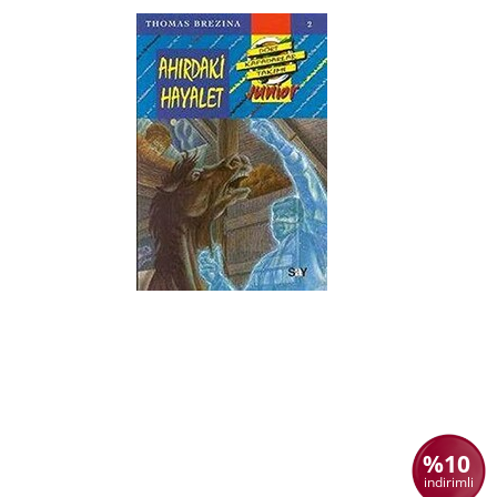
%10
indirimli