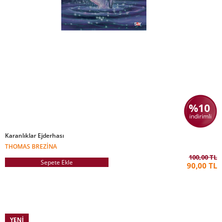
%10
indirimli
Karanlıklar Ejderhası
THOMAS BREZINA
100,00 TL
Sepete Ekle
90,00 TL
YENI