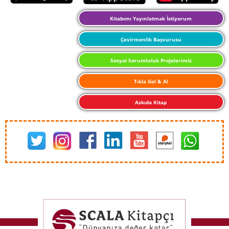
Kitabımı Yayınlatmak İstiyorum
Çevirmenlik Başvurusu
Sosyal Sorumluluk Projelerimiz
Tıkla Gel & Al
Askıda Kitap