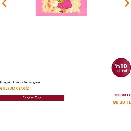
beri ORF 1'de yayımlanan çocuk
programı okidoki'nin sorumlusudur.
Brezina eserleri için çok sayıda ödül kazanmıştır.
Bunlar arasında “Avusturya Cumhuriyetine
Hizmetler için Onur
Madalyası”
ve Forscherexpress (“Araştırmacı
Ekspresi”) adlı eğitimsel program için kazandığı
Avusturya televizyonunun en önemli ödülü olan
Romy sayılabilir.
Özel hayatında yoksul çocuklara yardım eden
hayır kurumlarıyla çalışan yazar,
%10
1996'da Avusturya UNICEF İyi Niyet
Elçisi seçilmiştir. 50. doğumgününde de Light for
indirimli
the World için çocukların sponsorluğunu
üstlenmiştir
ve şu an Avusturya'daki NGO
Doğum Günü Armağanı
Volkshilfe adlı STK için çalışmaktadır.
GÜLSÜM CENGIZ
Brezina Viyana ve Londra'da yaşamaktadır.
100,00 TL
Sepete Ekle
2017'den beri Hollandalı ressam Ivo Belajic'le
90,00 TL
evlidir.