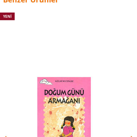
kuklacı olarak çalışmış ve sihirbaz Tintifax gibi
rollerde oynamıştır.
YENI
Brezina, uyku masalları ve radyo oyunları yazmış
ve en nihayetinde Avusturya devlet
televiyonu ORF'ta yayımlanan çocuk
programı Am dam des gibi dizilerde yardımcı
yönetmen olarak çalışmaya başlamıştır. Hemen
ardından Brezina, ORF'ta editörlük, kukla
oynatıcılığı, redaktörlük, yönetmenlik ve en
nihayetinde çocuk ve gençlik programlarında
sunuculuk yapmıştır. 1990 yılında televizyonda
kendi programını yapma olanağı bulmasının
ardından, 1992'de çocuklar arasında dostluk ve
kardeşlik duygularını pekiştiren sanatçılara
verilen "Beyaz Tüy" ödülünü aldı. 1993'te Miki
Fare (Mickey Mouse) tarafından Disneyland
Paris'in "fahri hemşerisi" ilan edildi. 1993, 1995
ve 1997'de ise "Stirya'lı Okuyan Baykuş" ödülünü
3 kez kazandı.
Yazarlığındaki dönüm noktası 1990'da, Dört
Kafadarlar Takımı ile başlamıştır. Bundan üç yıl
sonra "dünyanın en akıllı bisikleti" hakkında
bir polisiye olan Tom Turbo çıkmış, o da daha
sonra interaktif bir çocuk programı olarak
televizyona uyarlanmıştır. Brezina, 2008'den