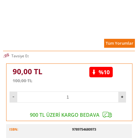
Tüm Yorumlar
Tavsiye Et
90,00
TL
%10
100,00
TL
900 TL ÜZERİ KARGO BEDAVA
ISBN:
9789754680973