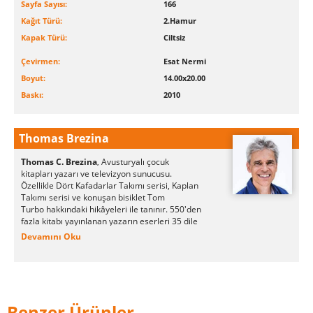
Sayfa Sayısı:
166
Kağıt Türü:
2.Hamur
Kapak Türü:
Ciltsiz
Çevirmen:
Esat Nermi
Boyut:
14.00x20.00
Baskı:
2010
Thomas Brezina
Thomas C. Brezina
Avusturyalı çocuk
,
kitapları yazarı ve televizyon sunucusu.
Özellikle Dört Kafadarlar Takımı serisi, Kaplan
Takımı serisi ve konuşan bisiklet Tom
Turbo hakkındaki hikâyeleri ile tanınır. 550'den
fazla kitabı yayınlanan yazarın eserleri 35 dile
çevrilmiştir.
Devamını Oku
Brezina, yazarlığa okul günlerinde başlmış ve
"Tim, Tom ve Dominik" adlı TV kukla gösterisi
için yazdığı senaryoları ile 1978 yılında "Büyük
Avusturya Gençlik Ödlülü"'nü 15 yaşındayken
kazanmıştır. Ardından Arminio Rothstein'da
Benzer Ürünler
(Avusturya'da Clown Habakkuk adıyla bilinir)