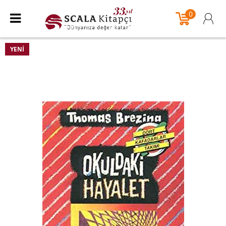
0
YENI