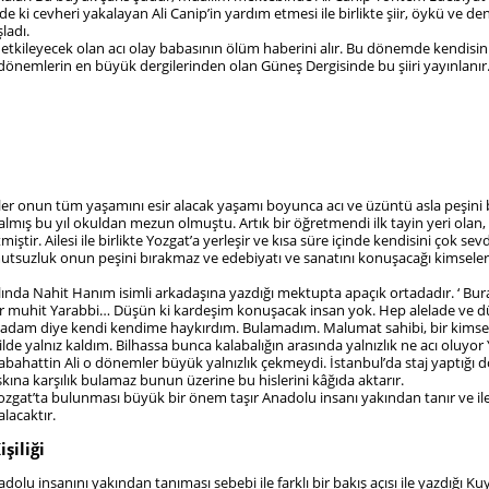
e ki cevheri yakalayan Ali Canip’in yardım etmesi ile birlikte şiir, öykü ve d
ladı.
 etkileyecek olan acı olay babasının ölüm haberini alır. Bu dönemde kendisin
r dönemlerin en büyük dergilerinden olan Güneş Dergisinde bu şiiri yayınlanır
kler onun tüm yaşamını esir alacak yaşamı boyunca acı ve üzüntü asla peşini
 almış bu yıl okuldan mezun olmuştu. Artık bir öğretmendi ilk tayin yeri olan
ir. Ailesi ile birlikte Yozgat’a yerleşir ve kısa süre içinde kendisini çok sevd
tsuzluk onun peşini bırakmaz ve edebiyatı ve sanatını konuşacağı kimsele
ılında Nahit Hanım isimli arkadaşına yazdığı mektupta apaçık ortadadır. ‘ B
 bir muhit Yarabbi… Düşün ki kardeşim konuşacak insan yok. Hep alelade ve 
 adam diye kendi kendime haykırdım. Bulamadım. Malumat sahibi, bir kimse
e yalnız kaldım. Bilhassa bunca kalabalığın arasında yalnızlık ne acı oluyor 
Sabahattin Ali o dönemler büyük yalnızlık çekmeydi. İstanbul’da staj yaptığı 
kına karşılık bulamaz bunun üzerine bu hislerini kâğıda aktarır.
ozgat’ta bulunması büyük bir önem taşır Anadolu insanı yakından tanır ve ile
lacaktır.
şiliği
olu insanını yakından tanıması sebebi ile farklı bir bakış açısı ile yazdığı Kuy