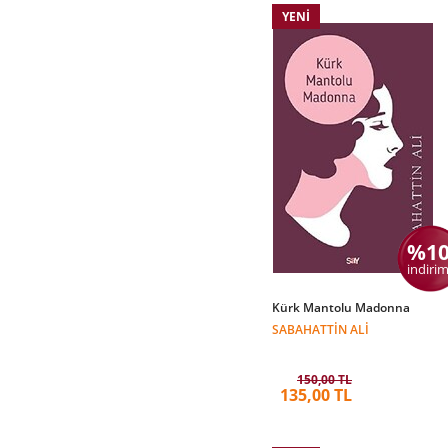
YENI
%1
indirim
Kürk Mantolu Madonna
SABAHATTIN ALI
150,00 TL
135,00 TL