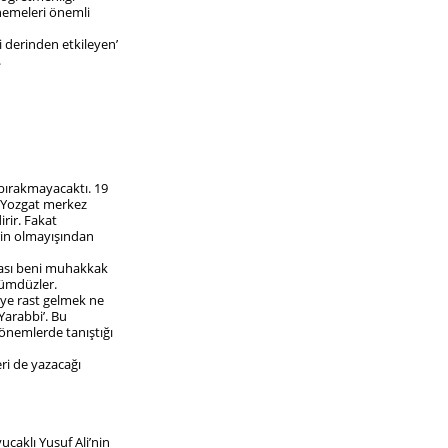
enemeleri önemli
i derinden etkileyen’
.
 bırakmayacaktı. 19
, Yozgat merkez
irir. Fakat
rin olmayışından
urası beni muhakkak
dümdüzler.
ye rast gelmek ne
Yarabbi’. Bu
dönemlerde tanıştığı
ri de yazacağı
ucaklı Yusuf Ali’nin