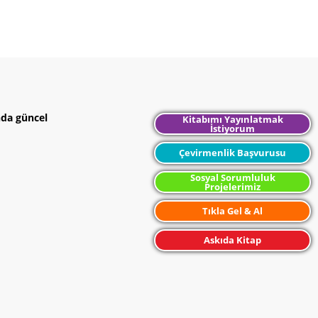
nda güncel
Kitabımı Yayınlatmak
İstiyorum
Çevirmenlik Başvurusu
Sosyal Sorumluluk
Projelerimiz
Tıkla Gel & Al
Askıda Kitap