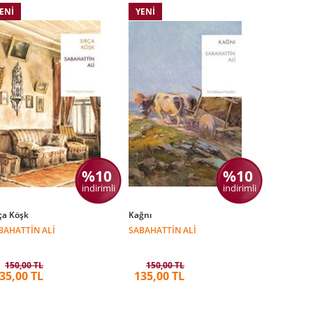
ENI
YENI
%10
%10
indirimli
indirimli
ça Köşk
Kağnı
BAHATTIN ALI
SABAHATTIN ALI
150,00 TL
150,00 TL
35,00 TL
135,00 TL