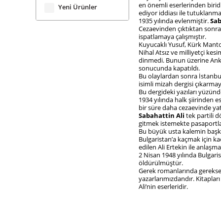
en önemli eserlerinden birid
Yeni Ürünler
ediyor iddiası ile tutuklanma
1935 yılında evlenmiştir.
Sab
Cezaevinden çıktıktan sonra V
ispatlamaya çalışmıştır.
Kuyucaklı Yusuf, Kürk Manto
Nihal Atsız ve milliyetçi kes
dinmedi. Bunun üzerine Anka
sonucunda kapatıldı.
Bu olaylardan sonra İstanbul
isimli mizah dergisi çıkarmay
Bu dergideki yazıları yüzünd
1934 yılında halk şiirinden 
bir süre daha cezaevinde ya
Sabahattin Ali
tek partili 
gitmek istemekte pasaportl
Bu büyük usta kalemin başka
Bulgaristan’a kaçmak için kaç
edilen Ali Ertekin ile anlaşma
2 Nisan 1948 yılında Bulgaris
öldürülmüştür.
Gerek romanlarında gerekse ş
yazarlarımızdandır. Kitapları
Ali’nin eserleridir.