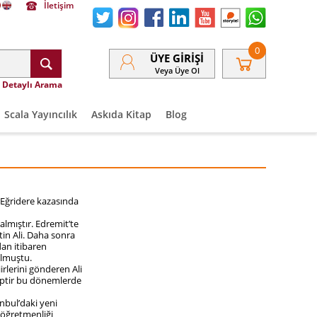
İletişim
0
ÜYE GIRIŞI
Veya Üye Ol
Detaylı Arama
Scala Yayıncılık
Askıda Kitap
Blog
 Eğridere kazasında
lmıştır. Edremit’te
in Ali. Daha sonra
dan itibaren
 olmuştu.
irlerini gönderen Ali
hiptir bu dönemlerde
nbul’daki yeni
 öğretmenliği