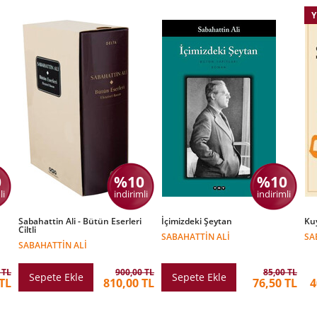
Y
0
%10
%10
li
indirimli
indirimli
Sabahattin Ali - Bütün Eserleri
İçimizdeki Şeytan
Ku
Ciltli
SABAHATTIN ALI
SA
SABAHATTIN ALI
 TL
900,00 TL
85,00 TL
Sepete Ekle
Sepete Ekle
TL
810,00 TL
76,50 TL
4