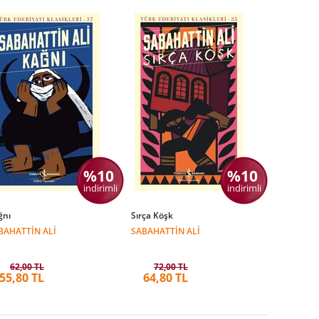
%10
%10
indirimli
indirimli
ğnı
Sırça Köşk
BAHATTIN ALI
SABAHATTIN ALI
62,00 TL
72,00 TL
55,80 TL
64,80 TL