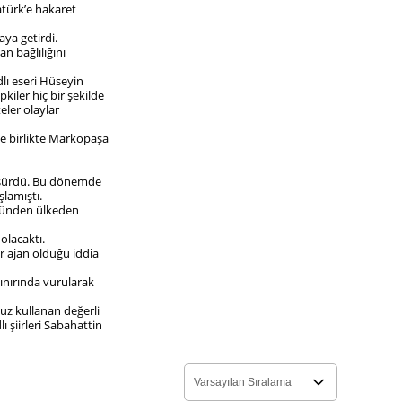
atürk’e hakaret
yaya getirdi.
n bağlılığını
lı eseri Hüseyin
kiler hiç bir şekilde
ler olaylar
le birlikte Markopaşa
ya sürdü. Bu dönemde
şlamıştı.
yüzünden ülkeden
olacaktı.
ir ajan olduğu iddia
sınırında vurularak
uz kullanan değerli
ı şiirleri Sabahattin