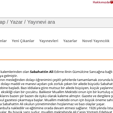
Hakkımızda
nlar
Yeni Çıkanlar
Yayınevleri
Yazarlar
Novel Yayıncılık
 kalemlerinden olan
Sabahattin Ali
Edirne ilinin Gümülcine Sancağına bağlı
a gelmiştir.
ının mesleğinden dolayı öğrenimini çeşitli şehirlerde tamamlamak zorunda ka
n dolayı maddi ve manevi açıdan çok zorluk çeken bir ailede büyüdü Sabahatt
tebine başladı. Bazı iddialara göre mutsuz bir ailede büyüyen, küçük yaşların
 eksikliği olan bir çocuktu. Balıkesir Muallim Mektebi onun için bir kurtuluş
klarını bazen şiir bazen de öykü olarak kaleme almıştır. Gazete ve dergilere şi
te okul gazetesi çıkarmaya başlar. Muallim mektebi onun için büyük öneme sa
la Sabahattin Ali okulun yönetiminden hoşlanmaz ve bazı olaylar yaşar.
bul’a nakledilir ve eğitimine orada devam etmesi sağlanır. 1926 yılında İsta
kalar. Bu büyük şans şudur, muallim mektebinde Ali Canip Yöntem Edebiyat