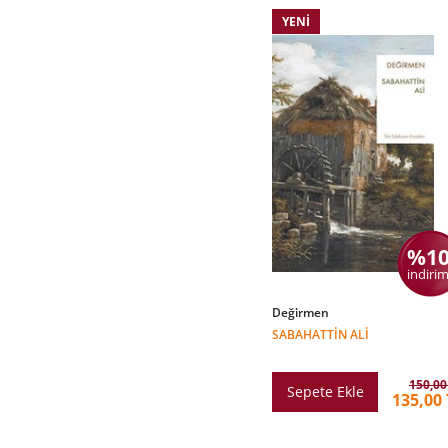
YENI
%1
indirim
Değirmen
SABAHATTIN ALI
150,00
Sepete Ekle
135,00 