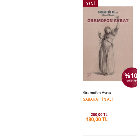
YENI
%1
indirim
Gramofon Avrat
SABAHATTIN ALI
200,00 TL
180,00 TL