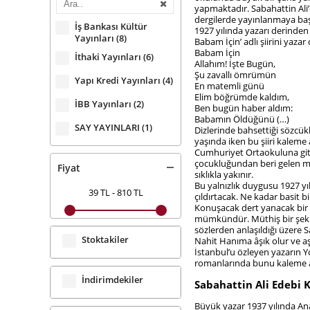
yapmaktadır. Sabahattin Ali’d
dergilerde yayınlanmaya baş
İş Bankası Kültür
1927 yılında yazarı derinden
Yayınları
(8)
Babam İçin’ adlı şiirini yaza
Babam İçin
İthaki Yayınları
(6)
Allahım! İşte Bugün,
Şu zavallı ömrümün
Yapı Kredi Yayınları
(4)
En matemli günü
Elim böğrümde kaldım,
İBB Yayınları
(2)
Ben bugün haber aldım:
Babamın Öldüğünü (…)
SAY YAYINLARI
(1)
Dizlerinde bahsettiği sözcü
yaşında iken bu şiiri kaleme
Cumhuriyet Ortaokuluna gitmişt
çocukluğundan beri gelen mu
Fiyat
sıklıkla yakınır.
Bu yalnızlık duygusu 1927 y
39 TL
-
810 TL
çıldırtacak. Ne kadar basit
Konuşacak dert yanacak bir
mümkündür. Müthiş bir şekild
sözlerden anlaşıldığı üzere 
Stoktakiler
Nahit Hanıma âşık olur ve aş
İstanbul’u özleyen yazarın Y
romanlarında bunu kaleme a
İndirimdekiler
Sabahattin Ali Edebi Ki
Büyük yazar 1937 yılında Anad