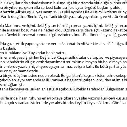
ir. 1932 yıllarında arkadaşlarının bulunduğu bir ortamda okuduğu şiirinin At
sı bir yıl sonra çıkan afla serbest kalması ile olaylar örgüsü başlamış oldu.
ahattin Ali
’nin eşi Aliye Hanım 1937 Eylül ayında Filiz Ali isimli kızlarını dün
arlık dergisine ‘Benim Aşkım’ adlı bir şiir yazarak yayınlatmış ve Atatürk’e ola
lu Madonna ve İçimizdeki Şeytan isimli üç roman yazdı. İçimizdeki Şeytan ad
im ile arasının bozulmasına neden oldu. Atsız’a karşı dava açtı kazandı fakat tep
ra Devlet Konservatuarındaki görevinden alındı. Bu dönemler yazdığı gazete
’da gazetecilik yapmaya karar veren Sabahattin Ali Aziz Nesin ve Rıfat Ilgaz i
a başladı.
en tutuklandı ve 3 ay kadar hapis yattı.
esinlenerek yazdığı şiirleri Dağlar ve Rüzgâr adlı kitabında topladı ve piyasa
tan Sabahattin Ali için artık dayanılması mümkün olmayan bir hal olmaya ba
dönemlerde yazıları hiçbir yerde yayınlanmaz ve işsiz kalır. Bu kötü şartlar 
arı onaylanmamaktadır.
 bir yol düşünmesine neden olarak Bulgaristan’a kaçmak istemesine sebep 
akçı olan, aynı zamanda Milli Emniyetle bağlantılı çalışan, ordudan atılmış b
sını sağlamıştı.
tan’a kaçmaya çalışırken anlaştığı Kaçakçı Ali Ertekin tarafından Bulgaristan 
iirlerinde insan ruhunu en iyi ortaya çıkaran yazılar yazmış Türkçeyi kusurs
 hala çok satanlar listelerinde yer almaktadır. Leylim Ley ve Aldırma Gönül adl