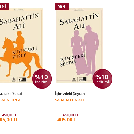
ENI
YENI
%10
%10
indirimli
indirimli
yucaklı Yusuf
İçimizdeki Şeytan
BAHATTIN ALI
SABAHATTIN ALI
450,00 TL
450,00 TL
05,00 TL
405,00 TL