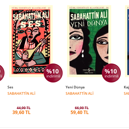
0
%10
%10
li
indirimli
indirimli
Ses
Yeni Dünya
Ka
SABAHATTIN ALI
SABAHATTIN ALI
SA
44,00 TL
66,00 TL
39,60 TL
59,40 TL