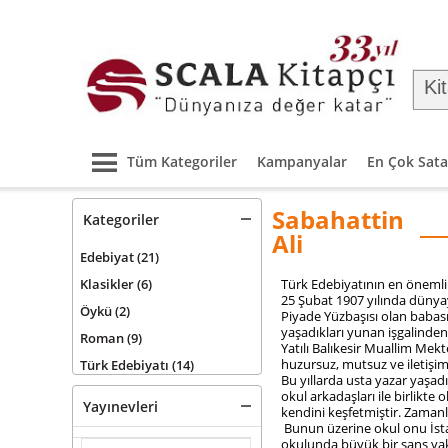
Tüm Kategoriler
Kampanyalar
En Çok Sata
Sabahattin
Kategoriler
Ali
Edebiyat
(21)
Klasikler
(6)
Türk Edebiyatının en önemli
25 Şubat 1907 yılında dünyay
Öykü
(2)
Piyade Yüzbaşısı olan babas
yaşadıkları yunan işgalinde
Roman
(9)
Yatılı Balıkesir Muallim Mek
huzursuz, mutsuz ve iletişim
Türk Edebiyatı
(14)
Bu yıllarda usta yazar yaşadı
okul arkadaşları ile birlik
Yayınevleri
kendini keşfetmiştir. Zaman
Bunun üzerine okul onu İstan
okulunda büyük bir şans ya