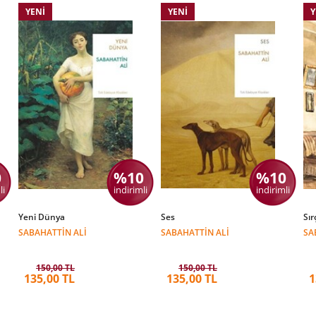
YENI
YENI
Y
0
%10
%10
li
indirimli
indirimli
Yeni Dünya
Ses
Sır
SABAHATTIN ALI
SABAHATTIN ALI
SA
150,00 TL
150,00 TL
135,00 TL
135,00 TL
1