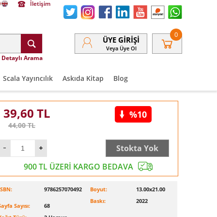
İletişim
0
ÜYE GIRIŞI
Veya Üye Ol
Detaylı Arama
Scala Yayıncılık
Askıda Kitap
Blog
39,60
TL
%10
44,00
TL
Stokta Yok
900 TL ÜZERİ KARGO BEDAVA
ISBN:
9786257070492
Boyut:
13.00x21.00
Baskı:
2022
Sayfa Sayısı:
68