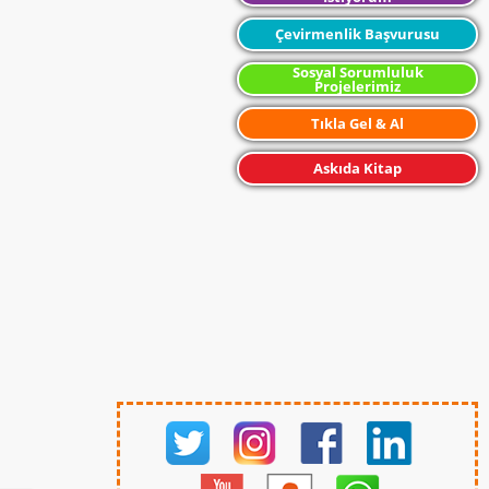
öldürülmüştür.
Çevirmenlik Başvurusu
Gerek romanlarında gerekse şiirlerinde
insan ruhunu en iyi ortaya çıkaran yazılar
Sosyal Sorumluluk
yazmış Türkçeyi kusursuz kullanan değerli
Projelerimiz
yazarlarımızdandır. Kitapları hala çok
satanlar listelerinde yer almaktadır. Leylim
Tıkla Gel & Al
Ley ve Aldırma Gönül adlı şiirleri Sabahattin
Ali’nin eserleridir.
Askıda Kitap