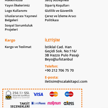
Hakkımızda
Satış Sözleşmesi
Yayın İlkelerimiz
Sipariş Koşulları
Logo Kullanımı
Gizlilik ve Güvenlik
Uluslararası Yayınevi
Çerez ve İzleme Aracı
Belgeleri
Politikası
Sosyal Sorumluluk
Projeleri
Kargo
İLETIŞIM
Kargo ve Teslimat
İstiklal Cad. Han
Geçidi Sok. No:116/
3B Hazzo Pulo Pasajı
Beyoğlu/İstanbul
Telefon:
+90 212 706 75 70
E-posta:
iletisim@scalakitapci.com
TAKSİT
SEÇENEKLERİ