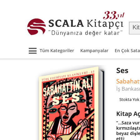
Tüm Kategoriler
Kampanyalar
En Çok Sata
Ses
Sabahatt
İş Bankası
Stokta Yok
Kitap A
“…Saza vura
kırmızılaş
beyaz dişl
etti: