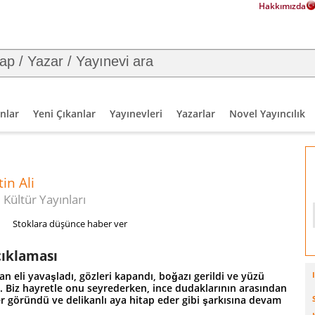
Hakkımızda
nlar
Yeni Çıkanlar
Yayınevleri
Yazarlar
Novel Yayıncılık
in Ali
 Kültür Yayınları
Stoklara düşünce haber ver
çıklaması
n eli yavaşladı, gözleri kapandı, boğazı gerildi ve yüzü
tı. Biz hayretle onu seyrederken, ince dudaklarının arasından
er göründü ve delikanlı aya hitap eder gibi şarkısına devam