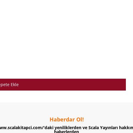
pete Ekle
Haberdar Ol!
ww.scalakitapci.com/’daki yeniliklerden ve Scala Yayınları hakkı
haberlerden