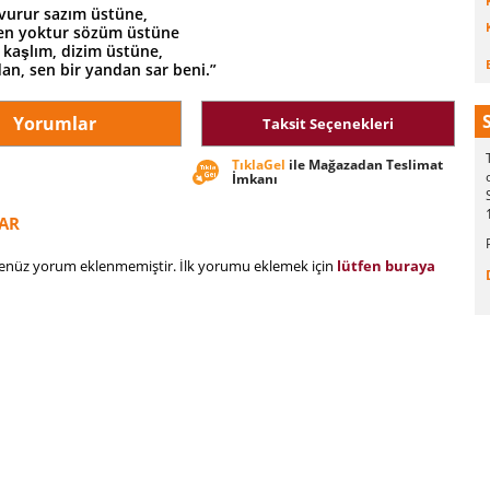
 vurur sazım üstüne,
en yoktur sözüm üstüne
l kaşlım, dizim üstüne,
an, sen bir yandan sar beni.”
Yorumlar
Taksit Seçenekleri
TıklaGel
ile Mağazadan Teslimat
İmkanı
AR
henüz yorum eklenmemiştir. İlk yorumu eklemek için
lütfen buraya