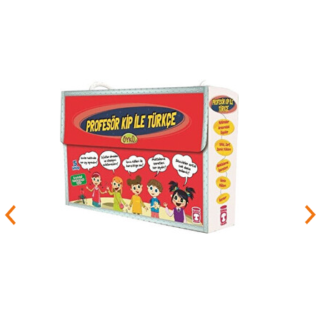
İnci Kut eserlerini; Başvuru kitapları, Çocuk
ve Gençlik alanında ve diğer dillerdeki
sözcükler alanında yapmıştır. Eserleri İnci
Kut kitapları, İnkılap Kitabevi, Net Turistik
Yayınları aracılığı ile basılmış ve
kitapseverlere sunulmuştur. Yazar
İspanyolca çeviri ve gramer anlamında
Türk edebiyatına çok ciddi eserler
kazandırmış popüler yazarlarımızdan
biridir.