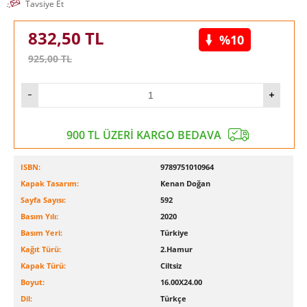
Tavsiye Et
832,50
TL
%10
925,00
TL
900 TL ÜZERİ KARGO BEDAVA
ISBN:
9789751010964
Kapak Tasarım:
Kenan Doğan
Sayfa Sayısı:
592
Basım Yılı:
2020
Basım Yeri:
Türkiye
Kağıt Türü:
2.Hamur
Kapak Türü:
Ciltsiz
Boyut:
16.00X24.00
Dil:
Türkçe