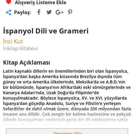
Alışveriş Listeme Ekle
Paylaş:
İspanyol Dili ve Grameri
İnci Kut
İnkılap Kitabevi
Kitap Açıklaması
Latin kaynaklı dillerin en önemlilerinden biri olan İspanyolca,
İspanya'dan başka Amerika kıtasında Brezilya dışında tüm
güney ve orta Amerika ülkelerinde, Meksika'da ve A.B.D.'nin
bir bölümünde, İspanya'nın Afrika'daki eski sömürgelerinde ve
Kanarya Adaları'nda, Uzak Doğu'da Filipinler'de
konuşulmaktadır. Böylece İspanyolca, XV. ve XVI. yüzyıllarda
İspanya'dan göçedip Anadolu, Suriye ve Filistin'e yerleşen
Sefarditler de dahil olmak üzere, dünyada 200 milyondan fazla
insanın ana dilidir. Çok zengin bir kelime hazinesine ve pekçok
ülkede konuşulması nedeniyle geniş bir dil edebiyatına sahip
olan bu dil, dünya edebiyatına da sayısız klasikler
kazandırmıştır.
Devamını Oku