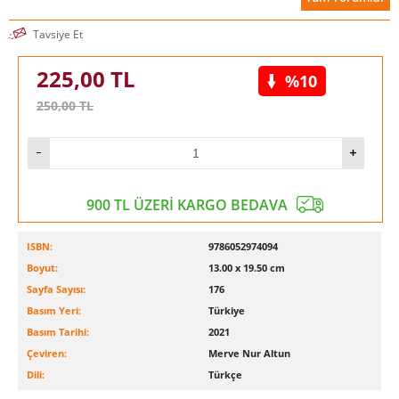
Tavsiye Et
225,00
TL
%10
250,00
TL
900 TL ÜZERİ KARGO BEDAVA
ISBN:
9786052974094
Boyut:
13.00 x 19.50 cm
Sayfa Sayısı:
176
Basım Yeri:
Türkiye
Basım Tarihi:
2021
Çeviren:
Merve Nur Altun
Dili:
Türkçe