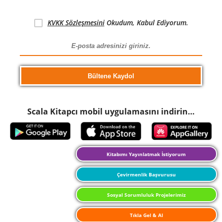
KVKK Sözleşmesini
Okudum, Kabul Ediyorum.
Scala Kitapcı mobil uygulamasını indirin…
Kitabımı Yayınlatmak İstiyorum
Çevirmenlik Başvurusu
Sosyal Sorumluluk Projelerimiz
Tıkla Gel & Al