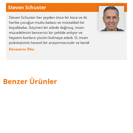
Steven Schuster
Steven Schuster her şeyden önce bir koca ve iki
harika çocuğun mutlu babası ve müstakbel bir
büyükbaba. Göçmen bir ailede doğmuş, insan
mücadelesini benzersiz bir şekilde anlıyor ve
hayatını bunlara çözüm bulmaya adadı. O, insan
psikolojisinin hevesli bir araştırmacısıdır ve kendi
tabiriyle, gençliğin pınarıdır.
Devamını Oku
Uzun zamandır özlemini duyduğu rüyayı
yazmaya karar verdi.
Benzer Ürünler