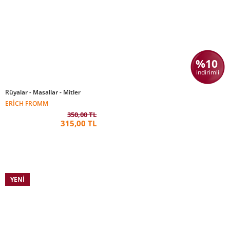
%10
indirimli
Rüyalar - Masallar - Mitler
ERICH FROMM
350,00 TL
315,00 TL
YENI