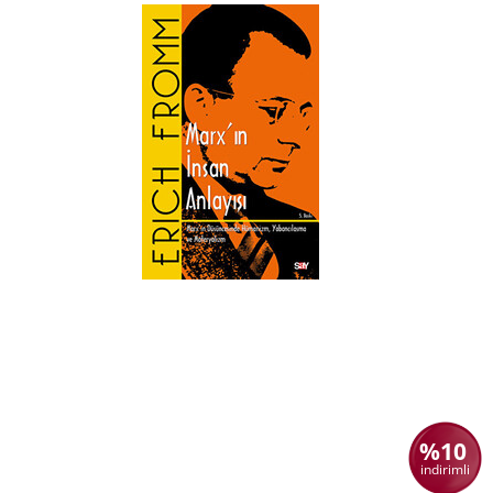
%10
indirimli