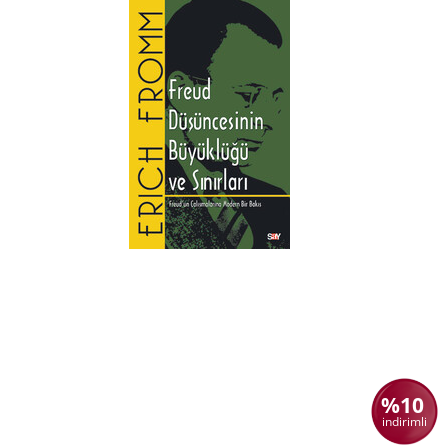
%10
indirimli