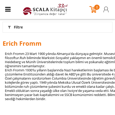
0
Filtre
Erich Fromm
Erich Fromm 23 Mart 1900 yılında Almanya'da dünyaya gelmiştir. Musevi k
filozoftur.Ruh biliminde Marksist-Sosyalist yaklaşımın en önemli temsilci
Heideberg ve Münih Üniversitelerinde toplum bilimi ve psikanaliz eğitiml
öğrenimini tamamlamıştır.
Erich Fromm 1930'lu yılların başlarında Nazi hareketlerinin başlaması ile 
çözümleme Enstitüsünden aldığı davet ile ABD'ye gitti Bu üniversitede 4 
Özel çalışmalarını sürdürürken Columbia Üniversitesinde öğretim görevlisi 
kolejlerde görev yaptı. 1949 yılında Meksika Ulusal Özerk Üniversitesinden 
bölümünde ruh çözümleme şubesini kurdu ve emekli olana kadar çalıştı.
Emekli olduktan sonra yaşadığı ülke olan İsviçre'de yaşama veda etti. Ma
benimseyen yazar batı kapitalizmini ve SSCB komünizmini reddetti. Bili
sevdiği hekimlerden biridir.