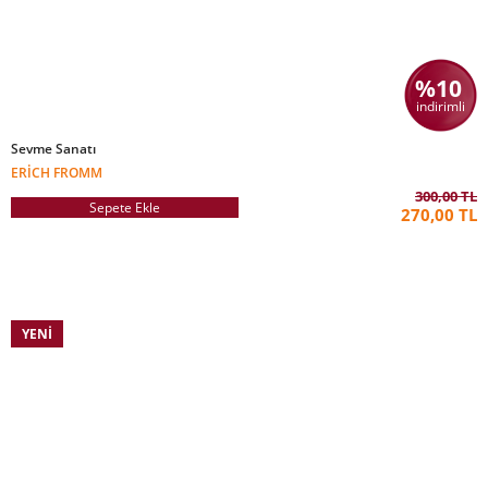
%10
indirimli
Sevme Sanatı
ERICH FROMM
300,00 TL
Sepete Ekle
270,00 TL
YENI