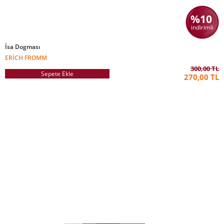
%10
indirimli
İsa Dogması
ERICH FROMM
300,00 TL
Sepete Ekle
270,00 TL