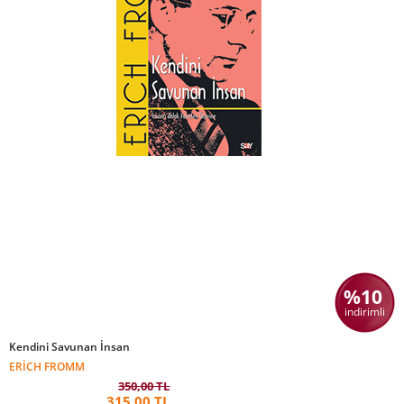
%10
indirimli
Kendini Savunan İnsan
ERICH FROMM
350,00 TL
315,00 TL