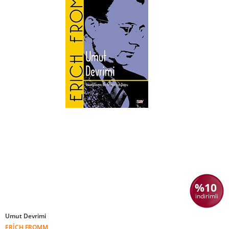
%10
indirimli
Umut Devrimi
ERICH FROMM