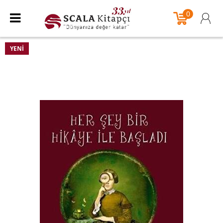
0
YENI