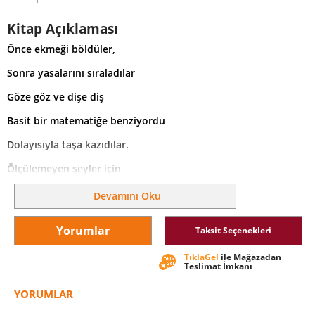
Kitap Açıklaması
Önce ekmeği böldüler,
Sonra yasalarını sıraladılar
Göze göz ve dişe diş
Basit bir matematiğe benziyordu
Dolayısıyla taşa kazıdılar.
Ölçülemeyen şeyler için
Korku ve titremeyle dürtülmeleri icap ederdi
Devamını Oku
O yüzden şimşek tanrının kılıcı olarak bilinegeldi.
Yorumlar
Taksit Seçenekleri
TıklaGel
ile Mağazadan
Teslimat İmkanı
YORUMLAR