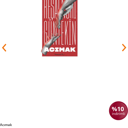
%10
indirimli
Acımak