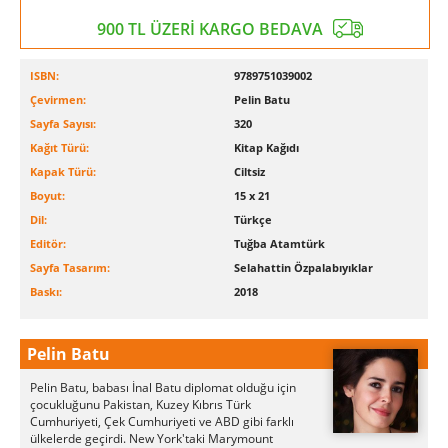
900 TL ÜZERİ KARGO BEDAVA
ISBN:
9789751039002
Çevirmen:
Pelin Batu
Sayfa Sayısı:
320
Kağıt Türü:
Kitap Kağıdı
Kapak Türü:
Ciltsiz
Boyut:
15 x 21
Dil:
Türkçe
Editör:
Tuğba Atamtürk
Sayfa Tasarım:
Selahattin Özpalabıyıklar
Baskı:
2018
Pelin Batu
Pelin Batu, babası İnal Batu diplomat olduğu için
çocukluğunu Pakistan, Kuzey Kıbrıs Türk
Cumhuriyeti, Çek Cumhuriyeti ve ABD gibi farklı
ülkelerde geçirdi. New York'taki Marymount