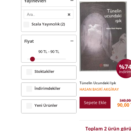
Yayınevleri
Scala Yayıncılık
(2)
Fiyat
90 TL
-
90 TL
%7
Stoktakiler
indirim
Tünelin Ucundaki Işık
İndirimdekiler
HASAN BASRI AKGIRAY
340,00
Sepete Ekle
90,00
Yeni Ürünler
Toplam 2 ürün görü