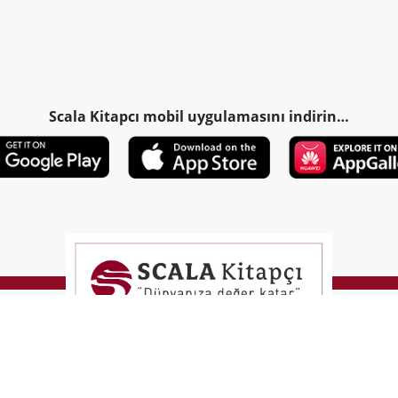
Scala Kitapcı mobil uygulamasını indirin…
T
-Soft
E-Ticaret
Sistemleriyle Hazırlanmıştır.