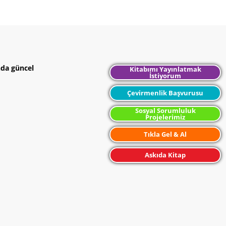
nda güncel
Kitabımı Yayınlatmak
İstiyorum
Çevirmenlik Başvurusu
Sosyal Sorumluluk
Projelerimiz
Tıkla Gel & Al
Askıda Kitap