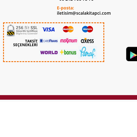
E-posta:
iletisim@scalakitapci.com
TAKSİT
SEÇENEKLERİ