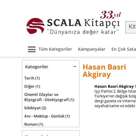
Tüm Kategoriler
Kampanyalar
En Çok Sata
Hasan Basri
Kategoriler
Akgiray
Tarih
(1)
Diğer
(1)
Hasan Basri Akgiray
1
İşçi Partisi 2. Bölge İs
Önemli Olaylar ve
Türkiye'nin değişik bölg
Biyografi - Otobiyografi
(1)
dergi gazete ve İnterne
seyahatname ve edebi k
Edebiyat
(2)
Anı - Mektup - Günlük
(1)
Roman
(1)