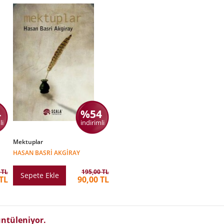
4
%54
li
indirimli
Mektuplar
HASAN BASRI AKGIRAY
 TL
195,00 TL
Sepete Ekle
 TL
90,00 TL
ntüleniyor.