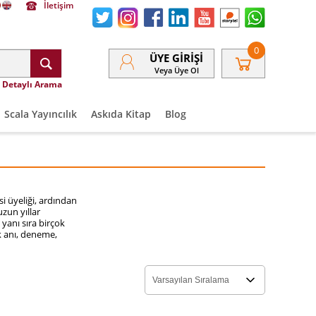
İletişim
0
ÜYE GIRIŞI
Veya Üye Ol
Detaylı Arama
Scala Yayıncılık
Askıda Kitap
Blog
si üyeliği, ardından
uzun yıllar
 yanı sıra birçok
ok anı, deneme,