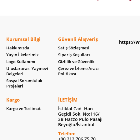
Kurumsal Bilgi
Güvenli Alışveriş
https://w
Hakkımızda
Satış Sözleşmesi
Yayın İlkelerimiz
Sipariş Koşulları
Logo Kullanımı
Gizlilik ve Güvenlik
Uluslararası Yayınevi
Çerez ve İzleme Aracı
Belgeleri
Politikası
Sosyal Sorumluluk
Projeleri
Kargo
İLETIŞIM
Kargo ve Teslimat
İstiklal Cad. Han
Geçidi Sok. No:116/
3B Hazzo Pulo Pasajı
Beyoğlu/İstanbul
Telefon:
+90 212 706 75 70