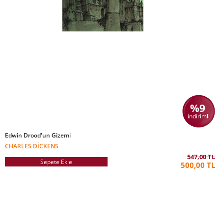
%9
indirimli
Edwin Drood'un Gizemi
CHARLES DICKENS
547,00 TL
Sepete Ekle
500,00 TL