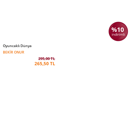
%10
indirimli
Oyuncaklı Dünya
BEKIR ONUR
295,00 TL
265,50 TL