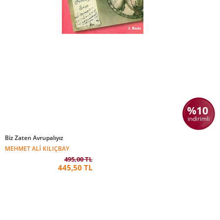
%10
indirimli
Biz Zaten Avrupalıyız
MEHMET ALI KILIÇBAY
495,00 TL
445,50 TL