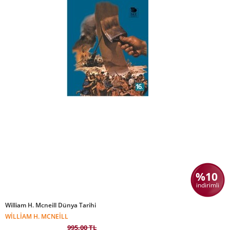
%10
indirimli
William H. Mcneill Dünya Tarihi
WILLIAM H. MCNEILL
995,00 TL