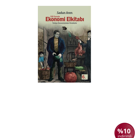
%10
indirimli