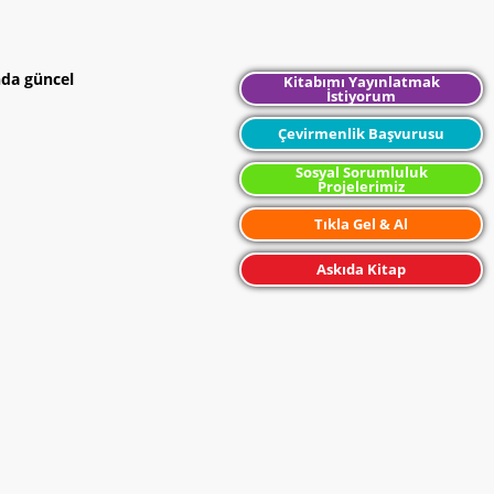
nda güncel
Kitabımı Yayınlatmak
İstiyorum
Çevirmenlik Başvurusu
Sosyal Sorumluluk
Projelerimiz
Tıkla Gel & Al
Askıda Kitap