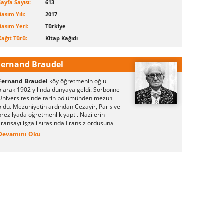
Sayfa Sayısı:
613
Basım Yılı:
2017
Basım Yeri:
Türkiye
Kağıt Türü:
Kitap Kağıdı
Fernand Braudel
Fernand Braudel
köy öğretmenin oğlu
olarak 1902 yılında dünyaya geldi. Sorbonne
Üniversitesinde tarih bölümünden mezun
oldu. Mezuniyetin ardından Cezayir, Paris ve
brezilyada öğretmenlik yaptı. Nazilerin
Fransayı işgali sırasında Fransız ordusuna
teğmen olarak atandı Almanlar tarafından
Devamını Oku
yakalanarak esir kampına götürüldü ve savaş
sonuna kadar orada tutuldu.
Tarihçiler arasında büyük bir üne sahip olan
tezini esir kampında yazdı. Bir çok ünlü eseri
ciltler halinde kaleme alarak yayımlandı.
Fernand Braudel Halil İnalcık gibi bir çok
Türk tarihçisi üzerinde etki bırakmıştır.