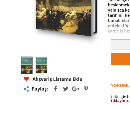
beslenmekt
yalnızca ke
tarihini, he
bunalımlar,
entelektüel
çarptığı hı
şimdinin b
gelmemelid
-Fernand B
Alışveriş Listeme Ekle
YORUML
Paylaş:
Ürün için 
tıklayınız.