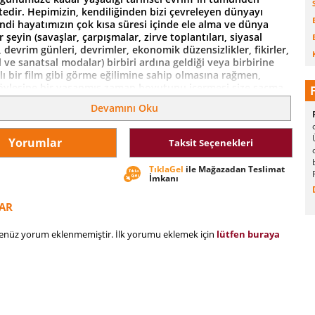
edir. Hepimizin, kendiliğinden bizi çevreleyen dünyayı
ndi hayatımızın çok kısa süresi içinde ele alma ve dünya
r şeyin (savaşlar, çarpışmalar, zirve toplantıları, siyasal
 devrim günleri, devrimler, ekonomik düzensizlikler, fikirler,
 ve sanatsal modalar) birbiri ardına geldiği veya birbirine
zlı bir film gibi görme eğilimine sahip olmasına rağmen,
öylesine bir yaşanmış zaman boyutunu içermesi size saçma
ir.
Devamını Oku
raudel-
Yorumlar
Taksit Seçenekleri
TıklaGel
ile Mağazadan Teslimat
İmkanı
AR
henüz yorum eklenmemiştir. İlk yorumu eklemek için
lütfen buraya