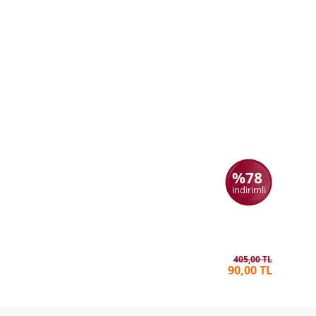
%78
indirimli
İskender
OKAY TI
405,00 TL
90,00 TL