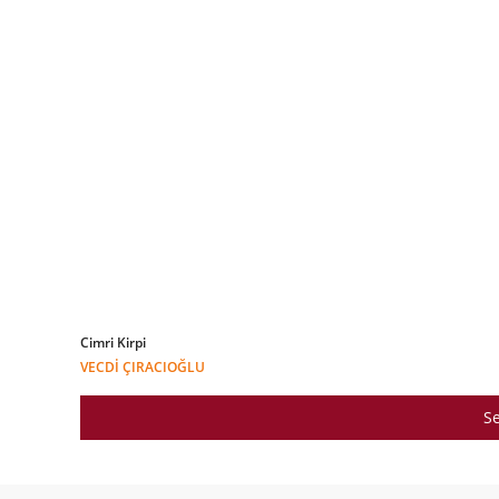
Cimri Kirpi
VECDI ÇIRACIOĞLU
Se