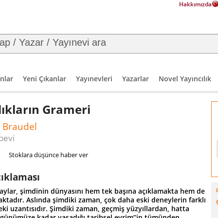
Hakkımızda
nlar
Yeni Çıkanlar
Yayınevleri
Yazarlar
Novel Yayıncılık
ıkların Grameri
 Braudel
bevi
Stoklara düşünce haber ver
çıklaması
laylar, şimdinin dünyasını hem tek başına açıklamakta hem de
ktadır. Aslında şimdiki zaman, çok daha eski deneylerin farklı
ki uzantısıdır. Şimdiki zaman, geçmiş yüzyıllardan, hatta
n günümüze kadar yaşadığı tarihsel evrim”in tümünden