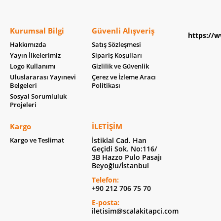
Kurumsal Bilgi
Güvenli Alışveriş
https://w
Hakkımızda
Satış Sözleşmesi
Yayın İlkelerimiz
Sipariş Koşulları
Logo Kullanımı
Gizlilik ve Güvenlik
Uluslararası Yayınevi
Çerez ve İzleme Aracı
Belgeleri
Politikası
Sosyal Sorumluluk
Projeleri
Kargo
İLETIŞIM
Kargo ve Teslimat
İstiklal Cad. Han
Geçidi Sok. No:116/
3B Hazzo Pulo Pasajı
Beyoğlu/İstanbul
Telefon:
+90 212 706 75 70
E-posta:
iletisim@scalakitapci.com