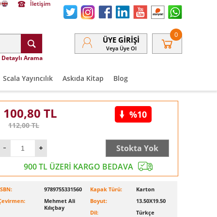
İletişim
0
ÜYE GIRIŞI
Veya Üye Ol
Detaylı Arama
Scala Yayıncılık
Askıda Kitap
Blog
100,80
TL
%10
112,00
TL
Stokta Yok
900 TL ÜZERİ KARGO BEDAVA
ISBN:
9789755331560
Kapak Türü:
Karton
Çevirmen:
Mehmet Ali
Boyut:
13.50X19.50
Kılıçbay
Dil:
Türkçe