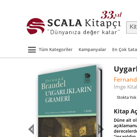
Tüm Kategoriler
Kampanyalar
En Çok Sata
Uygarl
Fernand
İmge Kita
Stokta Yok
Kitap A
Düne ait o
açıklamama
derecelerde
“insanlığı