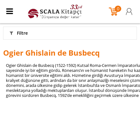
0
Filtre
Ogier Ghislain de Busbecq
Ogier Ghislain de Busbecq (1522-1592) Kutsal Roma-Cermen İmparatorluğ
sayesinde iyi bir eğitim gördü, Rönesans’ın ve hümanist hareketin hız k
hümanist bir üniversite eğitimi aldı. Hizmetine girdiği Avusturya İmparator
kraliyet düğününe gitti, ardndan da bir sınır anlaşmazlğı meselesini çözme
dönemini, arada ülkesine gidip gelerek İstanbıul’da ve Osmanlı İmpaırato
meslektaşına yolladığı mektuplardan oluşur. İstanbul dönüşünde İmparato
görevini sürdüren Busbecq, 1592’de emekliliğini geçirmek üzere ülkesin