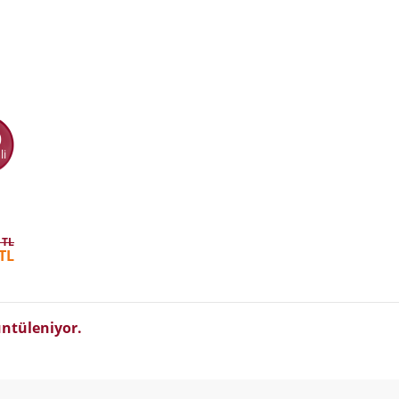
0
li
 TL
TL
ntüleniyor.