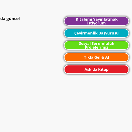
nda güncel
Kitabımı Yayınlatmak
İstiyorum
Çevirmenlik Başvurusu
Sosyal Sorumluluk
Projelerimiz
Tıkla Gel & Al
Askıda Kitap