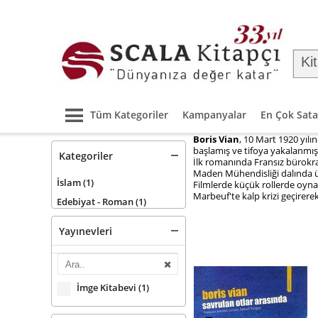
Tüm Kategoriler
Kampanyalar
En Çok Sata
Boris Vian
, 10 Mart 1920 yıl
başlamış ve tifoya yakalanmışt
Kategoriler
İlk romanında Fransız bürokrasi
Maden Mühendisliği dalında ün
İslam
(1)
Filmlerde küçük rollerde oyna
Marbeuf'te kalp krizi geçirerek
Edebiyat - Roman
(1)
Yayınevleri
İmge Kitabevi
(1)