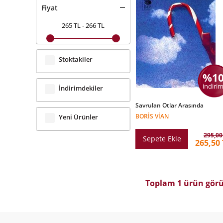
Fiyat
265 TL
-
266 TL
Stoktakiler
%1
indirim
İndirimdekiler
Savrulan Otlar Arasında
BORIS VIAN
Yeni Ürünler
295,00
Sepete Ekle
265,50 
Toplam 1 ürün görü