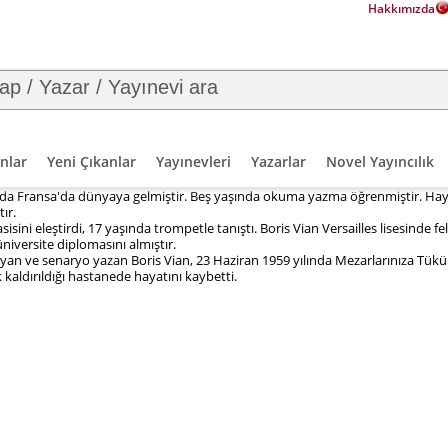
Hakkımızda
nlar
Yeni Çıkanlar
Yayınevleri
Yazarlar
Novel Yayıncılık
ında Fransa'da dünyaya gelmiştir. Beş yaşında okuma yazma öğrenmiştir. Hayatı
ır.
sini eleştirdi, 17 yaşında trompetle tanıştı. Boris Vian Versailles lisesinde f
iversite diplomasını almıştır.
yan ve senaryo yazan Boris Vian, 23 Haziran 1959 yılında Mezarlarınıza Tük
 kaldırıldığı hastanede hayatını kaybetti.