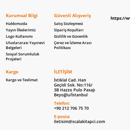
Kurumsal Bilgi
Güvenli Alışveriş
https://w
Hakkımızda
Satış Sözleşmesi
Yayın İlkelerimiz
Sipariş Koşulları
Logo Kullanımı
Gizlilik ve Güvenlik
Uluslararası Yayınevi
Çerez ve İzleme Aracı
Belgeleri
Politikası
Sosyal Sorumluluk
Projeleri
Kargo
İLETIŞIM
Kargo ve Teslimat
İstiklal Cad. Han
Geçidi Sok. No:116/
3B Hazzo Pulo Pasajı
Beyoğlu/İstanbul
Telefon:
+90 212 706 75 70
E-posta:
iletisim@scalakitapci.com