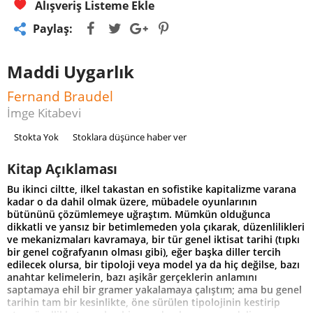
Alışveriş Listeme Ekle
Paylaş:
Maddi Uygarlık
Fernand Braudel
İmge Kitabevi
Stokta Yok
Stoklara düşünce haber ver
Kitap Açıklaması
Bu ikinci ciltte, ilkel takastan en sofistike kapitalizme varana
kadar o da dahil olmak üzere, mübadele oyunlarının
bütününü çözümlemeye uğraştım. Mümkün olduğunca
dikkatli ve yansız bir betimlemeden yola çıkarak, düzenlilikleri
ve mekanizmaları kavramaya, bir tür genel iktisat tarihi (tıpkı
bir genel coğrafyanın olması gibi), eğer başka diller tercih
edilecek olursa, bir tipoloji veya model ya da hiç değilse, bazı
anahtar kelimelerin, bazı aşikâr gerçeklerin anlamını
saptamaya ehil bir gramer yakalamaya çalıştım; ama bu genel
tarihin tam bir kesinlikte, öne sürülen tipolojinin kestirip