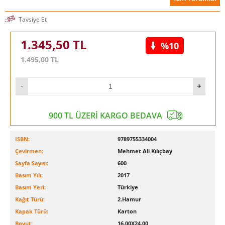
Tavsiye Et
1.345,50
TL
%10
1.495,00
TL
900 TL ÜZERİ KARGO BEDAVA
ISBN:
9789755334004
Çevirmen:
Mehmet Ali Kılıçbay
Sayfa Sayısı:
600
Basım Yılı:
2017
Basım Yeri:
Türkiye
Kağıt Türü:
2.Hamur
Kapak Türü:
Karton
Boyut:
16.00X24.00