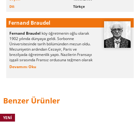
Dil:
Türkçe
Fernand Braudel
Fernand Braudel
köy öğretmenin oğlu olarak
1902 yılında dünyaya geldi. Sorbonne
Üniversitesinde tarih bölümünden mezun oldu.
Mezuniyetin ardından Cezayir, Paris ve
brezilyada öğretmenlik yaptı. Nazilerin Fransayı
işgali sırasında Fransız ordusuna teğmen olarak
atandı Almanlar tarafından yakalanarak esir
Devamını Oku
kampına götürüldü ve savaş sonuna kadar orada
tutuldu.
Tarihçiler arasında büyük bir üne sahip olan
tezini esir kampında yazdı. Bir çok ünlü eseri
ciltler halinde kaleme alarak yayımlandı.
Benzer Ürünler
Fernand Braudel Halil İnalcık gibi bir çok Türk
tarihçisi üzerinde etki bırakmıştır.
YENI