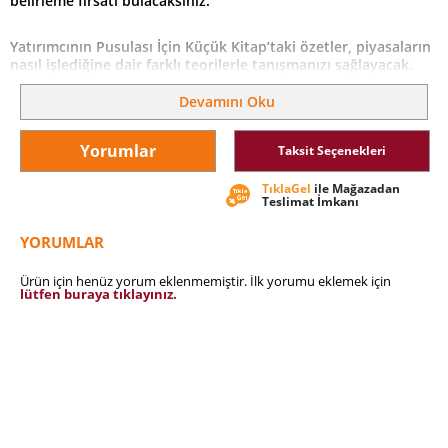
belirleme fırsatı bulacaksınız.
Yatırımcının Pusulası İçin Küçük Kitap’taki özetler, piyasaların
nasıl işlediğine dair farklı teorilerle tanışmanızı sağlayacak.
Benjamin Graham’dan Warren Buffett’a, Philip A. Fisher’dan
Devamını Oku
Peter Lynch’e duayenlerden stratejik ipuçları ve ilkeler bu
kitapta...
Yorumlar
Taksit Seçenekleri
TıklaGel
ile Mağazadan
Teslimat İmkanı
YORUMLAR
Ürün için henüz yorum eklenmemiştir. İlk yorumu eklemek için
lütfen buraya tıklayınız.