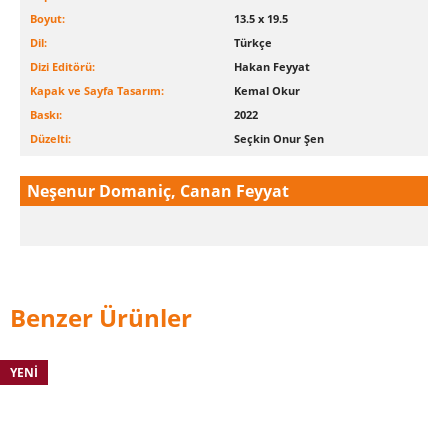
Boyut:
13.5 x 19.5
Dil:
Türkçe
Dizi Editörü:
Hakan Feyyat
Kapak ve Sayfa Tasarım:
Kemal Okur
Baskı:
2022
Düzelti:
Seçkin Onur Şen
Neşenur Domaniç, Canan Feyyat
Benzer Ürünler
YENI