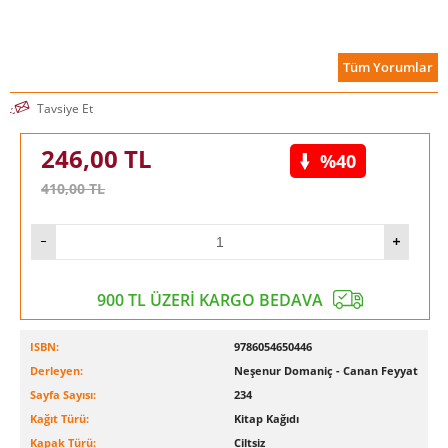
Tüm Yorumlar
Tavsiye Et
246,00
TL
%40
410,00
TL
900 TL ÜZERİ KARGO BEDAVA
ISBN:
9786054650446
Derleyen:
Neşenur Domaniç - Canan Feyyat
Sayfa Sayısı:
234
Kağıt Türü:
Kitap Kağıdı
Kapak Türü:
Ciltsiz