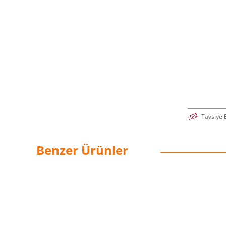
—Sarah Knig
yazarı
“Bu kitabın
—Brené B
Tavsiye 
Benzer Ürünler