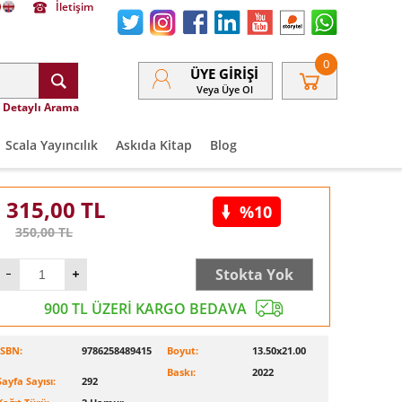
İletişim
0
ÜYE GIRIŞI
Veya Üye Ol
Detaylı Arama
Scala Yayıncılık
Askıda Kitap
Blog
315,00
TL
%10
350,00
TL
Stokta Yok
900 TL ÜZERİ KARGO BEDAVA
ISBN:
9786258489415
Boyut:
13.50x21.00
Baskı:
2022
Sayfa Sayısı:
292