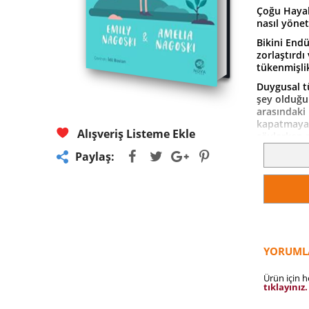
Çoğu Hayal
nasıl yöneti
Bikini Endü
zorlaştırdı
tükenmişlik
Duygusal tü
şey olduğu 
arasındaki
kapatmaya u
Alışveriş Listeme Ekle
söylerken n
çalışırken v
Paylaş:
Tüm bu duy
hissetmekle
Dinlenmek 
anahtarıdı
tavsiyeler
hakkında d
Bu kitap, s
YORUML
yaşamın tad
sunuyor.
Ürün için 
“Yorgun dü
tıklayınız.
ve bunun iç