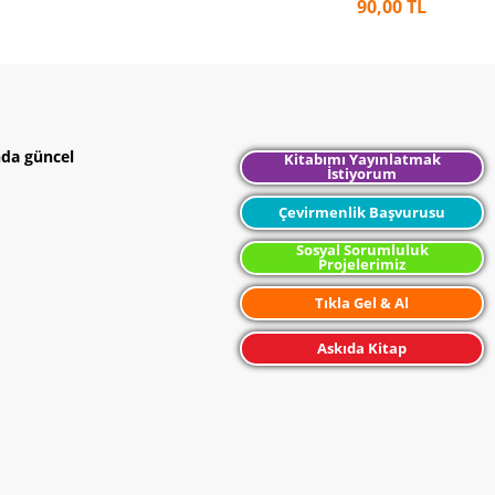
90,00 TL
nda güncel
Kitabımı Yayınlatmak
İstiyorum
Çevirmenlik Başvurusu
Sosyal Sorumluluk
Projelerimiz
Tıkla Gel & Al
Askıda Kitap