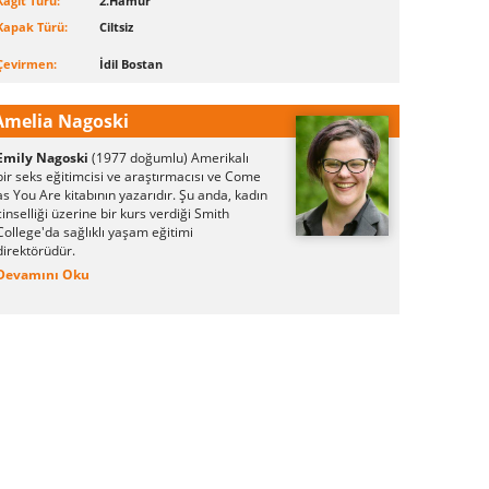
Kağıt Türü:
2.Hamur
Kapak Türü:
Ciltsiz
Çevirmen:
İdil Bostan
Amelia Nagoski
Emily Nagoski
(1977 doğumlu)
Amerikalı
bir seks eğitimcisi ve araştırmacısı ve Come
as You Are kitabının yazarıdır. Şu anda, kadın
cinselliği üzerine bir kurs verdiği Smith
College'da sağlıklı yaşam eğitimi
direktörüdür.
Devamını Oku