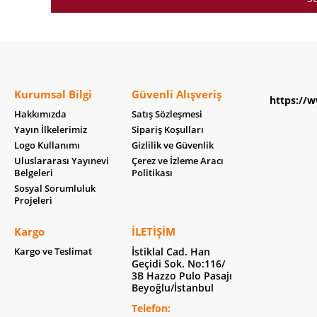
Kurumsal Bilgi
Güvenli Alışveriş
https://w
Hakkımızda
Satış Sözleşmesi
Yayın İlkelerimiz
Sipariş Koşulları
Logo Kullanımı
Gizlilik ve Güvenlik
Uluslararası Yayınevi
Çerez ve İzleme Aracı
Belgeleri
Politikası
Sosyal Sorumluluk
Projeleri
Kargo
İLETIŞIM
Kargo ve Teslimat
İstiklal Cad. Han
Geçidi Sok. No:116/
3B Hazzo Pulo Pasajı
Beyoğlu/İstanbul
Telefon: