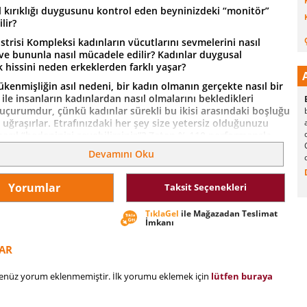
 kırıklığı duygusunu kontrol eden beyninizdeki “monitör”
lir?
strisi Kompleksi kadınların vücutlarını sevmelerini nasıl
 ve bununla nasıl mücadele edilir? Kadınlar duygusal
 hissini neden erkeklerden farklı yaşar?
kenmişliğin asıl nedeni, bir kadın olmanın gerçekte nasıl bir
ile insanların kadınlardan nasıl olmalarını bekledikleri
 uçurumdur, çünkü kadınlar sürekli bu ikisi arasındaki boşluğu
ğraşırlar. Etrafınızdaki her şey size yetersiz olduğunuzu
asıl “bedeninizi sevebilirsiniz”? Zaten % 110 performansla
e bu fark edilmezken, işte nasıl “sınırlarınızı zorlayabilirsiniz”?
Devamını Oku
gusal tükenmişlik döngüsünü kırabilir ve huzurlu
 aranızdaki engelleri kaldırabilirsiniz.
Yorumlar
Taksit Seçenekleri
ve sosyal bağlar kurmak tükenmişlik hissini önlemenin
r. Sunduğu en son araştırmalar ve deneyimler sonucu verilen
TıklaGel
ile Mağazadan Teslimat
le Stres: Duygusal Tükenmişlik Döngüsünü Kırmanın Sırrı, stres
İmkanı
üşünme ve stresi yönetme biçiminizi tamamen değiştirecek.
ize baskı altında duygularınızı yönetmenize, dengeli ve keyifli
AR
ını çıkarmanıza yardımcı olmak için basit, bilimsel bir plan
henüz yorum eklenmemiştir. İlk yorumu eklemek için
lütfen buraya
şmüş beyninizin ve vücudunuzun içinde neler olup bittiğini
in neler yapabileceğinizi harfi harfine anlatıyor…”