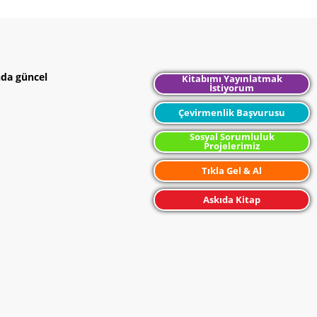
nda güncel
Kitabımı Yayınlatmak
İstiyorum
Çevirmenlik Başvurusu
Sosyal Sorumluluk
Projelerimiz
Tıkla Gel & Al
Askıda Kitap