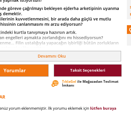
mi yapmak istiyorsun?
inde göreve çağrılmayı bekleyen ejderha arketipinin uyanma
ş demektir.
şkilerinin kuvvetlenmesini, bir arada daha güçlü ve mutlu
hissinin canlanmasını mı arzu ediyorsun?
indeki kurtla tanışmaya hazırsın artık.
an engelleri aşmakta zorlandığını mı hissediyorsun?
enme... Filin ustalığıyla yapacağın işbirliği bütün zorlukların
 gelmeni sağlayacaktır.
Devamını Oku
aşmak istiyorsun ama kanatlarının büyüklüğünden emin değil
en kanatlarını açamıyorsan, bırak bunu senin için turna
Yorumlar
Taksit Seçenekleri
likte sınırları aşmanız çok daha keyifli olacaktır.
ın bereketi mi olsun istiyorsun?
TıklaGel
ile Mağazadan Teslimat
canın gücüyle tanışmalısın demektir.
İmkanı
uğun işte yapabileceğin yeni icatlar olduğunu mu
sun?
AR
n kıymetli destekçisi sayılan at, iyi bir ustayı zirveye taşıyacak
üdür.
henüz yorum eklenmemiştir. İlk yorumu eklemek için
lütfen buraya
l arkadaşlığı kurmak için en doğu zamandasındır.