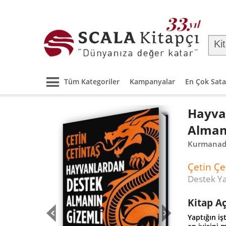
Tüm Kategoriler
Kampanyalar
En Çok Sata
Hayva
Almanı
Kurmana
Çetin Çe
Destek Ya
Kitap A
Yaptığın iş