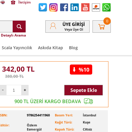
İletişim
0
ÜYE GIRIŞI
Veya Üye Ol
Detaylı Arama
Scala Yayıncılık
Askıda Kitap
Blog
342,00
TL
%10
380,00
TL
Sepete Ekle
900 TL ÜZERİ KARGO BEDAVA
ISBN:
9786254411960
Basım Yeri:
İstanbul
Kağıt Türü:
Kuşe
Editör:
Özlem
Esmergül
Kapak Türü:
Ciltsiz