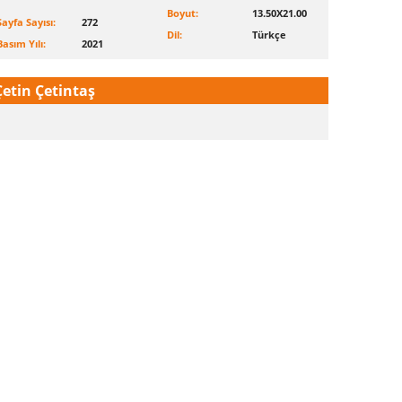
Boyut:
13.50X21.00
Sayfa Sayısı:
272
Dil:
Türkçe
Basım Yılı:
2021
Çetin Çetintaş