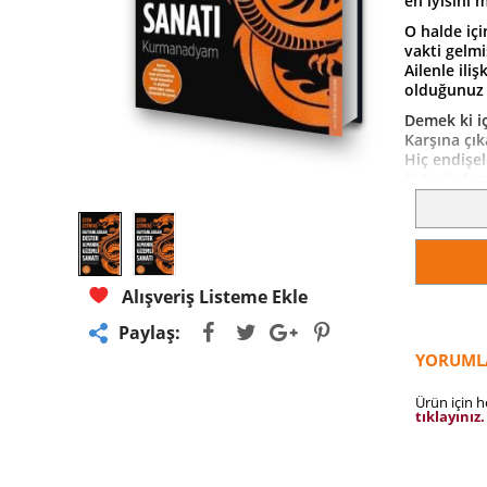
en iyisini 
O halde iç
vakti gelmi
Ailenle ili
olduğunuz 
Demek ki iç
Karşına çık
Hiç endişel
üstesinden
Sınırları 
misin?
Üzülme... S
yapsın. Bir
Alışveriş Listeme Ekle
Kazandığın
Artık karın
Paylaş:
Ustası old
düşünüyor
YORUML
Ustaların e
kadar güçl
Ürün için 
tıklayınız.
Bir atla yo