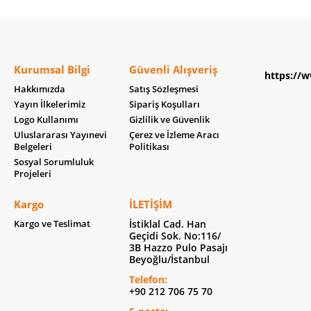
Kurumsal Bilgi
Güvenli Alışveriş
https://w
Hakkımızda
Satış Sözleşmesi
Yayın İlkelerimiz
Sipariş Koşulları
Logo Kullanımı
Gizlilik ve Güvenlik
Uluslararası Yayınevi
Çerez ve İzleme Aracı
Belgeleri
Politikası
Sosyal Sorumluluk
Projeleri
Kargo
İLETIŞIM
Kargo ve Teslimat
İstiklal Cad. Han
Geçidi Sok. No:116/
3B Hazzo Pulo Pasajı
Beyoğlu/İstanbul
Telefon:
+90 212 706 75 70