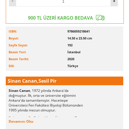
yazarı.
Bireyler, organizasyonlar ve topluluklar açısından çalışmanın
büyük öneme sahip olması geleceğin çalışma anlayışının insan
900 TL ÜZERİ KARGO BEDAVA
odaklı olmasını gerektiriyor. Bu kitap insan odaklı liderliğin
önemini ortaya koyan ve organizasyonların bu çok ihtiyaç
duyulan değere kucak açacak bir vizyon çizmesini sağlayan
ISBN:
9786059218641
paha biçilemez bir kaynak.
Boyut:
14.50 x 23.50 cm
John W. Budd
Sayfa Sayısı:
192
Basım Yeri:
İstanbul
Profesör, Endüstri İlişkileri LandGrant Vakfı Başkanı,
Minnesota Üniversitesi.
Basım Tarihi:
2020
Çalışma Düşüncesi (The Thought of Work) kitabının yazarı.
Dili:
Türkçe
Sinan Canan,Sesil Pir
Sinan Canan
, 1972 yılında Ankara'da
doğmuştur. İlk, orta ve üniversite eğitimini
Ankara'da tamamlamıştır. Hacettepe
Üniversitesi Fen Fakültesi Biyoloji Bölümünden
1995 yılında mezun olmuştur.
Daha sonra On Dokuz Mayıs Üniversitesi Tıp
Devamını Oku
Fakültesi Histoloji-Embriyoloji Anabilim Dalında
yüksek lisans yaparak, aynı kurumda Fizyoloji