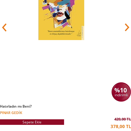
Psikolojisi diploması bulunmaktadır. Kariyerinin
ilk 17 senesinde Fortune 100 şirketlerinde rol
alan Pir, 2015 senesi itibari ile iş yerindeki
statükoyu dönüştürme temel amaçlı
organizasyon ve liderlik gelişimi konularında
uygulamalı yönetim danışmanlığı yapmaktadır.
Uluslararası Çalışma Örgütü ve Dünya Ekonomi
Forumu Araştırma Kurulu üyesidir. 2017
senesinde Avrupa Birliği tarafından “40 Yaş Altı
40 Düşünür” ödülüne layık görülmüştür. 2018 ve
2019 senelerinde “Küresel İş Yönetimi Uzmanları
101” listesinde yer almıştır. Doğaya, sanata ve
teknolojiye âşık Pir, evlidir; eşi ile İsviçre’nin Zürih
şehrinde ikamet etmektedir.
%10
indirimli
Hatırladın mı Beni?
PINAR GEDIK
420,00 TL
Sepete Ekle
378,00 TL