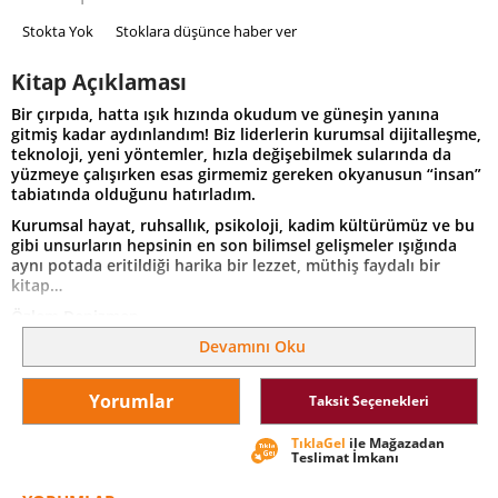
Stokta Yok
Stoklara düşünce haber ver
Kitap Açıklaması
Bir çırpıda, hatta ışık hızında okudum ve güneşin yanına
gitmiş kadar aydınlandım! Biz liderlerin kurumsal dijitalleşme,
teknoloji, yeni yöntemler, hızla değişebilmek sularında da
yüzmeye çalışırken esas girmemiz gereken okyanusun “insan”
tabiatında olduğunu hatırladım.
Kurumsal hayat, ruhsallık, psikoloji, kadim kültürümüz ve bu
gibi unsurların hepsinin en son bilimsel gelişmeler ışığında
aynı potada eritildiği harika bir lezzet, müthiş faydalı bir
kitap…
Özlem Denizmen
Devamını Oku
Doğuş Otomotiv Yönetim Kurulu Üyesi, girişimci iş kadını, sivil
toplum lideri.
Cebinde Mucize Yarat kitabının yazarı.
Yorumlar
Taksit Seçenekleri
Hayatımızda aktif zamanımızın çoğunu çalışarak geçiriyoruz.
TıklaGel
ile Mağazadan
Yaratılışımızın belki de tek gayesi önce kendimizle tanışıp
Teslimat İmkanı
değerlerimiz için yaşamakken, yani “insan” olabilmeye
çalışmakken, materyal önceliklerimizle hayatımızın çoğunu