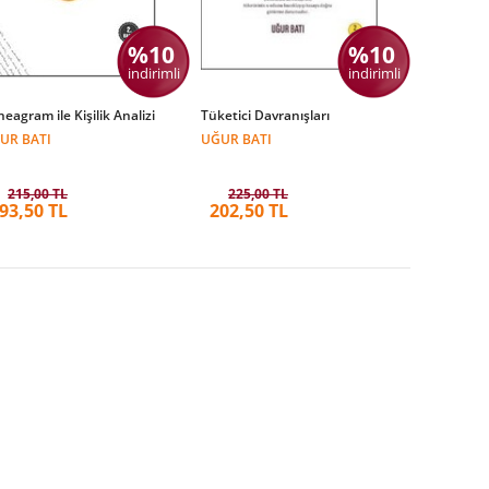
%10
%10
indirimli
indirimli
eagram ile Kişilik Analizi
Tüketici Davranışları
UR BATI
UĞUR BATI
215,00 TL
225,00 TL
93,50 TL
202,50 TL