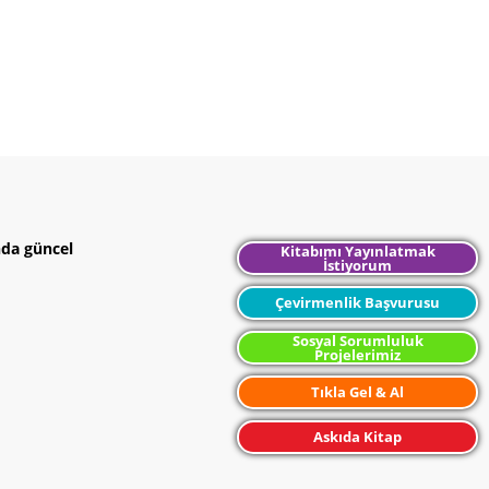
nda güncel
Kitabımı Yayınlatmak
İstiyorum
Çevirmenlik Başvurusu
Sosyal Sorumluluk
Projelerimiz
Tıkla Gel & Al
Askıda Kitap