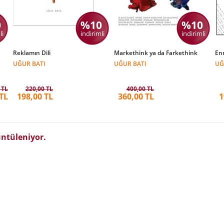
0
%10
%10
li
indirimli
indirimli
Reklamın Dili
Markethink ya da Farkethink
Enn
UĞUR BATI
UĞUR BATI
UĞ
 TL
220,00 TL
400,00 TL
TL
198,00 TL
360,00 TL
1
ntüleniyor.