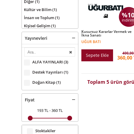
Diğer
(1)
Kültür ve Bilim
(1)
%1
İnsan ve Toplum
(1)
indirim
Kişisel Gelişim
(1)
Kusursuz Kararlar Vermek ve
İkna Sanatı
Yayınevleri
UĞUR BATI
400,00
Sepete Ekle
360,00 
ALFA YAYINLARI
(3)
Destek Yayınları
(1)
Toplam 5 ürün görü
Doğan Kitap
(1)
Fiyat
193 TL
-
360 TL
Stoktakiler