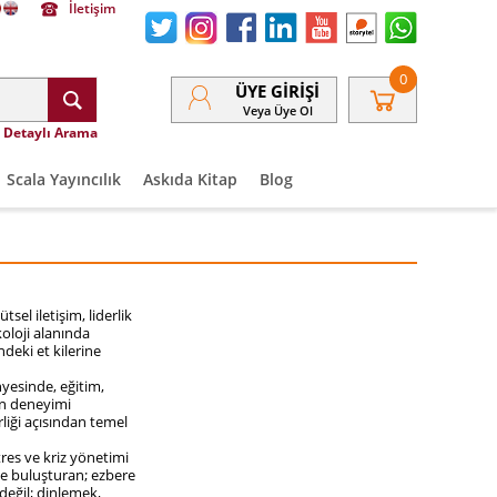
İletişim
0
ÜYE GIRIŞI
Veya Üye Ol
Detaylı Arama
Scala Yayıncılık
Askıda Kitap
Blog
el iletişim, liderlik
oloji alanında
deki et kilerine
yesinde, eğitim,
şan deneyimi
rliği açısından temel
res ve kriz yönetimi
le buluşturan; ezbere
değil; dinlemek,