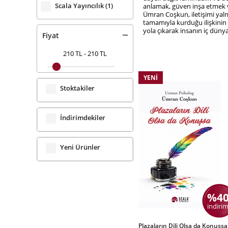
Scala Yayıncılık
(1)
anlamak, güven inşa etmek ve 
Ümran Coşkun, iletişimi yalnı
tamamıyla kurduğu ilişkinin k
yola çıkarak insanın iç düny
Fiyat
210 TL
-
210 TL
YENI
Stoktakiler
İndirimdekiler
Yeni Ürünler
%4
indirim
Plazaların Dili Olsa da Konuşsa