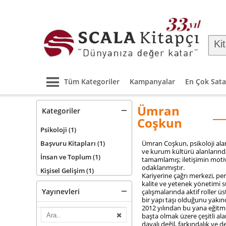
Tüm Kategoriler
Kampanyalar
En Çok Sata
Ümran
Kategoriler
Coşkun
Psikoloji
(1)
Başvuru Kitapları
(1)
Ümran Coşkun, psikoloji alan
ve kurum kültürü alanlarında
İnsan ve Toplum
(1)
tamamlamış; iletişimin motiva
odaklanmıştır.
Kişisel Gelişim
(1)
Kariyerine çağrı merkezi, pe
kalite ve yetenek yönetimi sü
Yayınevleri
çalışmalarında aktif roller üs
bir yapı taşı olduğunu yakın
2012 yılından bu yana eğitme
başta olmak üzere çeşitli al
dayalı değil, farkındalık ve 