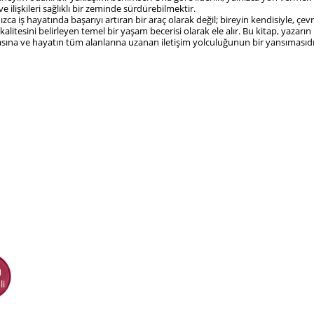
ilişkileri sağlıklı bir zeminde sürdürebilmektir.
zca iş hayatında başarıyı artıran bir araç olarak değil; bireyin kendisiyle, çe
alitesini belirleyen temel bir yaşam becerisi olarak ele alır. Bu kitap, yazar
asına ve hayatın tüm alanlarına uzanan iletişim yolculuğunun bir yansımasıdı
0
li