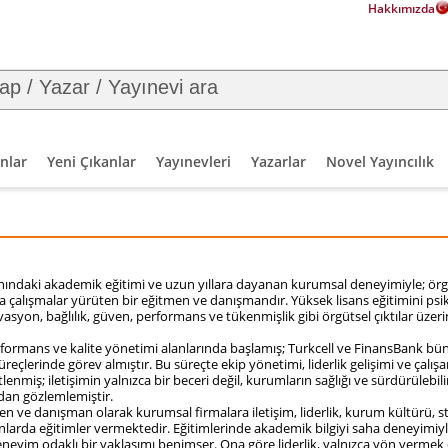
Hakkımızda
nlar
Yeni Çıkanlar
Yayınevleri
Yazarlar
Novel Yayıncılık
ındaki akademik eğitimi ve uzun yıllara dayanan kurumsal deneyimiyle; örgüts
 çalışmalar yürüten bir eğitmen ve danışmandır. Yüksek lisans eğitimini psik
syon, bağlılık, güven, performans ve tükenmişlik gibi örgütsel çıktılar üzerin
rformans ve kalite yönetimi alanlarında başlamış; Turkcell ve FinansBank bün
reçlerinde görev almıştır. Bu süreçte ekip yönetimi, liderlik gelişimi ve çalı
tlenmiş; iletişimin yalnızca bir beceri değil, kurumların sağlığı ve sürdürülebili
dan gözlemlemiştir.
n ve danışman olarak kurumsal firmalara iletişim, liderlik, kurum kültürü, st
anlarda eğitimler vermektedir. Eğitimlerinde akademik bilgiyi saha deneyimiy
deneyim odaklı bir yaklaşımı benimser. Ona göre liderlik, yalnızca yön vermek 