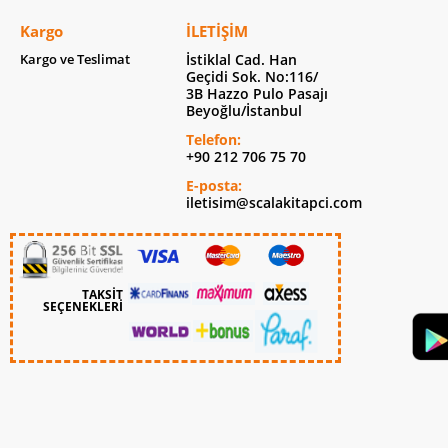
Kargo
İLETIŞIM
Kargo ve Teslimat
İstiklal Cad. Han
Geçidi Sok. No:116/
3B Hazzo Pulo Pasajı
Beyoğlu/İstanbul
Telefon:
+90 212 706 75 70
E-posta:
iletisim@scalakitapci.com
TAKSİT
SEÇENEKLERİ