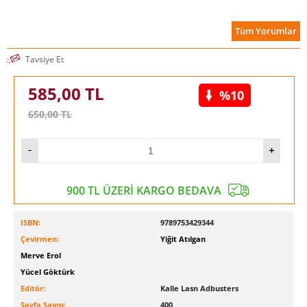
Tüm Yorumlar
Tavsiye Et
585,00
TL
%10
650,00
TL
900 TL ÜZERİ KARGO BEDAVA
ISBN:
9789753429344
Çevirmen:
Yiğit Atılgan
Merve Erol
Yücel Göktürk
Editör:
Kalle Lasn Adbusters
Sayfa Sayısı:
400