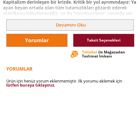
Kapitalizm derinleşen bir krizde. Kritik bir yol ayrımındayız: Ya
ayan beyan ortada olan tüm tutarsızlıkları gözardı ederek
statükoyu kabulleneceğiz, ya da “uyumsuzların” yanında yer
alarak iktisattaki paradigma değişimini savunacak ve böylece
insanlığın ve gezegenin yokoluşa sürüklenmesini
Devamını Oku
engeleyeceğiz.
Bu kitabın hayal gücünüzü tetiklemesini, seçimlerinizi
Yorumlar
Taksit Seçenekleri
yaparken size esin kaynağı olmasını umut ediyoruz.
TıklaGel
ile Mağazadan
Teslimat İmkanı
YORUMLAR
Ürün için henüz yorum eklenmemiştir. İlk yorumu eklemek için
lütfen buraya tıklayınız.