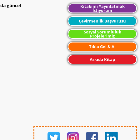
nda güncel
Kitabımı Yayınlatmak
İstiyorum
Çevirmenlik Başvurusu
Sosyal Sorumluluk
Projelerimiz
Tıkla Gel & Al
Askıda Kitap