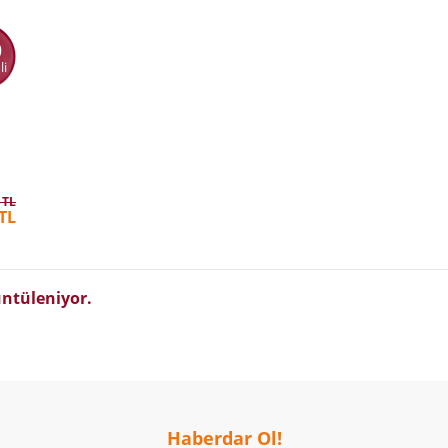
0
li
 TL
TL
ntüleniyor.
Haberdar Ol!