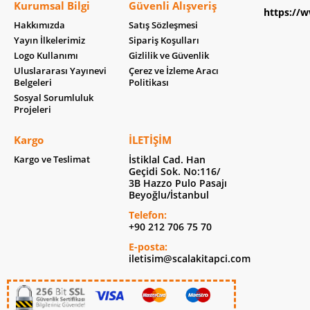
Kurumsal Bilgi
Güvenli Alışveriş
https://w
Hakkımızda
Satış Sözleşmesi
Yayın İlkelerimiz
Sipariş Koşulları
Logo Kullanımı
Gizlilik ve Güvenlik
Uluslararası Yayınevi
Çerez ve İzleme Aracı
Belgeleri
Politikası
Sosyal Sorumluluk
Projeleri
Kargo
İLETIŞIM
Kargo ve Teslimat
İstiklal Cad. Han
Geçidi Sok. No:116/
3B Hazzo Pulo Pasajı
Beyoğlu/İstanbul
Telefon:
+90 212 706 75 70
E-posta:
iletisim@scalakitapci.com