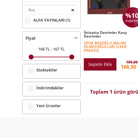
%1
ALFA YAYINLARI
(1)
indirim
İktisatta Devrimler Karşı
Devrimler
Fiyat
UFUK BAŞOĞLU,NALAN
ÖLMEZOĞULLARI,İLKER
166 TL
-
167 TL
PARASIZ
185,00
Sepete Ekle
166,50 
Stoktakiler
İndirimdekiler
Toplam 1 ürün görü
Yeni Ürünler