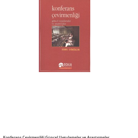
Konferans Çevirmenliği Güncel Uygulamalar ve Araştırmalar