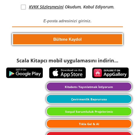
KVKK Sözleşmesini
Okudum, Kabul Ediyorum.
Scala Kitapcı mobil uygulamasını indirin…
Kitabımı Yayınlatmak İstiyorum
Çevirmenlik Başvurusu
Sosyal Sorumluluk Projelerimiz
Tıkla Gel & Al