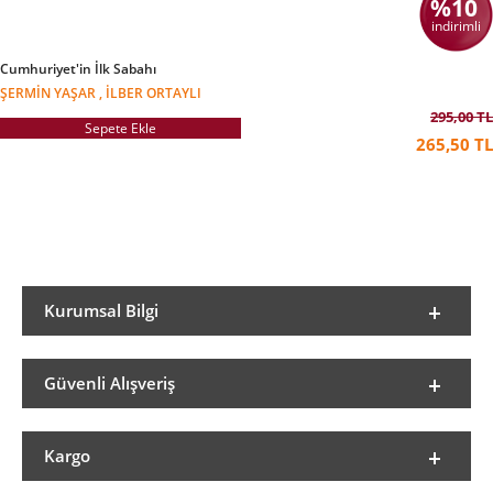
%10
indirimli
Cumhuriyet'in İlk Sabahı
ŞERMIN YAŞAR , İLBER ORTAYLI
295,00 TL
Sepete Ekle
265,50 TL
Kurumsal Bilgi
Güvenli Alışveriş
Kargo