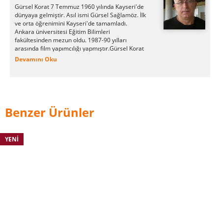
Gürsel Korat 7 Temmuz 1960 yılında Kayseri'de
dünyaya gelmiştir. Asıl ismi Gürsel Sağlamöz. İlk
ve orta öğrenimini Kayseri'de tamamladı.
Ankara üniversitesi Eğitim Bilimleri
fakültesinden mezun oldu. 1987-90 yılları
arasında film yapımcılığı yapmıştır.Gürsel Korat
3 yıl Ankara'da felsefe öğretmenliği yapmıştır.
Devamını Oku
12 Eylül ihtilalinde bir buçuk sene siyasi tutuklu
olarak hapis yatmıştır. Edebiyat ve Eleştiri
dergisinin kurucuları arasında yer alan Gürsel
Korat iki yıl yazı işleri müdürlüğü yapmıştır.
Anadolu Medeniyetleri isimli belgesel yapımında
görev almıştır.Kapadokya yazarı olarak anıldı.
Benzer Ürünler
Deneme ve eleştiri alanına yönelerek Kristal
Bahçe isimli kitabını yayımlattı.Günlük dilden
arınmış bir dil ile kitaplarını kaleme alır.
YENI