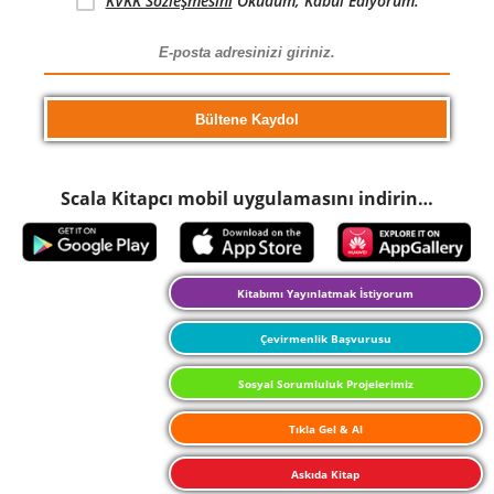
KVKK Sözleşmesini
Okudum, Kabul Ediyorum.
Scala Kitapcı mobil uygulamasını indirin…
Kitabımı Yayınlatmak İstiyorum
Çevirmenlik Başvurusu
Sosyal Sorumluluk Projelerimiz
Tıkla Gel & Al
Askıda Kitap