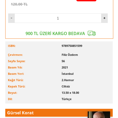
120,00
TL
900 TL ÜZERİ KARGO BEDAVA
ISBN:
9789750851599
Çevirmen:
Filiz Özdem
Sayfa Sayısı:
56
Basım Yılı:
2021
Basım Yeri:
İstanbul
Kağıt Türü:
2.Hamur
Kapak Türü:
Ciltsiz
Boyut:
13.50 x 18.00
Dil:
Türkçe
Gürsel Korat