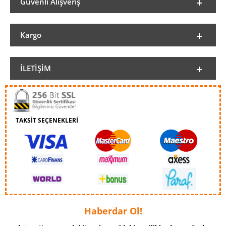
Güvenli Alışveriş
Kargo
İLETIŞIM
TAKSİT SEÇENEKLERİ
Haberdar Ol!