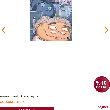
%10
indirimli
Anneannenin Aradığı Ayna
GÜLSÜM CENGIZ
50,00 TL
Sepete Ekle