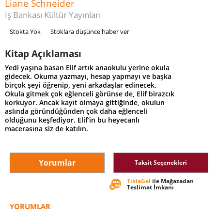
Liane Schneider
İş Bankası Kültür Yayınları
Stokta Yok
Stoklara düşünce haber ver
Kitap Açıklaması
Yedi yaşına basan Elif artık anaokulu yerine okula
gidecek. Okuma yazmayı, hesap yapmayı ve başka
birçok şeyi öğrenip, yeni arkadaşlar edinecek.
Okula gitmek çok eğlenceli görünse de, Elif birazcık
korkuyor. Ancak kayıt olmaya gittiğinde, okulun
aslında göründüğünden çok daha eğlenceli
olduğunu keşfediyor. Elif’in bu heyecanlı
macerasına siz de katılın.
Yorumlar
Taksit Seçenekleri
TıklaGel
ile Mağazadan
Teslimat İmkanı
YORUMLAR