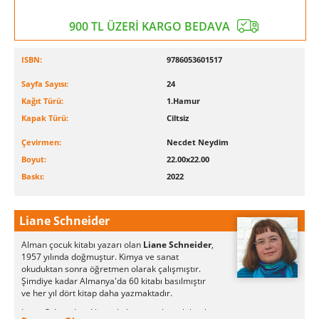
900 TL ÜZERİ KARGO BEDAVA
ISBN:
9786053601517
Sayfa Sayısı:
24
Kağıt Türü:
1.Hamur
Kapak Türü:
Ciltsiz
Çevirmen:
Necdet Neydim
Boyut:
22.00x22.00
Baskı:
2022
Liane Schneider
Alman çocuk kitabı yazarı olan
Liane Schneider
,
1957 yılında doğmuştur. Kimya ve sanat
okuduktan sonra öğretmen olarak çalışmıştır.
Şimdiye kadar Almanya'da 60 kitabı basılmıştır
ve her yıl dört kitap daha yazmaktadır.
Liane Schneider, Alman kültürünü aktarabilmek