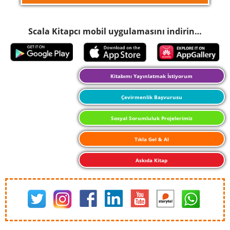
Scala Kitapcı mobil uygulamasını indirin…
Kitabımı Yayınlatmak İstiyorum
Çevirmenlik Başvurusu
Sosyal Sorumluluk Projelerimiz
Tıkla Gel & Al
Askıda Kitap