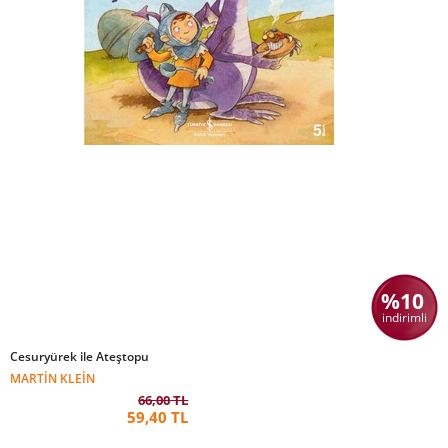
%10
indirimli
Cesuryürek ile Ateştopu
MARTIN KLEIN
66,00 TL
59,40 TL