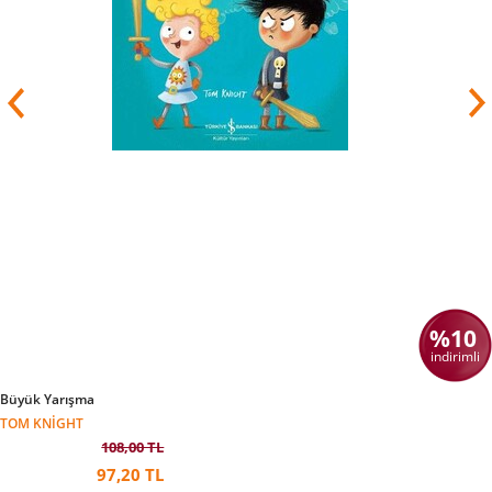
%10
indirimli
Büyük Yarışma
TOM KNIGHT
108,00 TL
97,20 TL