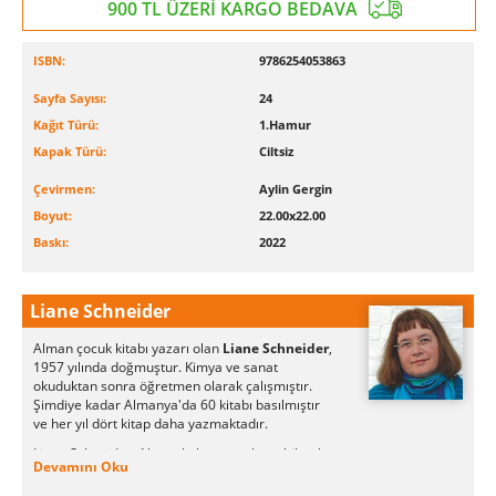
900 TL ÜZERİ KARGO BEDAVA
ISBN:
9786254053863
Sayfa Sayısı:
24
Kağıt Türü:
1.Hamur
Kapak Türü:
Ciltsiz
Çevirmen:
Aylin Gergin
Boyut:
22.00x22.00
Baskı:
2022
Liane Schneider
Alman çocuk kitabı yazarı olan
Liane Schneider
,
1957 yılında doğmuştur. Kimya ve sanat
okuduktan sonra öğretmen olarak çalışmıştır.
Şimdiye kadar Almanya'da 60 kitabı basılmıştır
ve her yıl dört kitap daha yazmaktadır.
Liane Schneider, Alman kültürünü aktarabilmek
Devamını Oku
için Conni kitapları Amerikan üniversitelerinde
ve Almanya'da mültecilerin entegrasyonunda