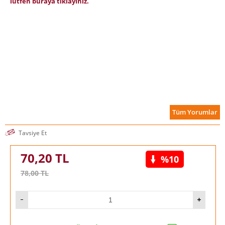
lütfen buraya tıklayınız.
Tüm Yorumlar
Tavsiye Et
70,20
TL
%10
78,00
TL