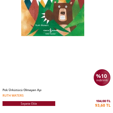
%10
indirimli
Pek Ürkütücü Olmayan Ayı
RUTH WATERS
104,00 TL
Sepete Ekle
93,60 TL