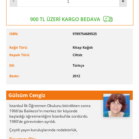
900 TL ÜZERİ KARGO BEDAVA
ISBN:
9789754689525
Kağıt Türü:
Kitap Kağıdı
Kapak Türü:
Ciltsiz
Dil:
Türkçe
Baskı:
2012
Gülsüm Cengiz
İstanbul İlk Öğretmen Okulunu bitirdikten sonra
1966’da Balıkesir’in merkez bir köyünde
başladığı öğretmenliğini İstanbul’da sürdürdü.
1980’de görevinden ayrıldı.
Çeşitli yayın kuruluşlarında redaktörlük,
editörlük, çocuk yayınları yönetmenliği, köşe
Devamını Oku