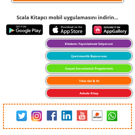
Scala Kitapcı mobil uygulamasını indirin…
Kitabımı Yayınlatmak İstiyorum
Çevirmenlik Başvurusu
Sosyal Sorumluluk Projelerimiz
Tıkla Gel & Al
Askıda Kitap