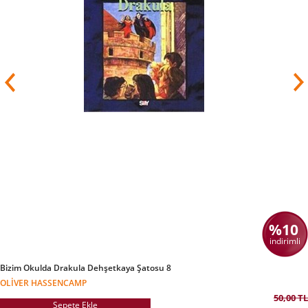
Yapıtları Almanca, İngilizce, Rusça, Azerice,
Arapçaya çevrilen yazar pek çok kez
ödüllendirildi.
%10
indirimli
Bizim Okulda Drakula Dehşetkaya Şatosu 8
OLIVER HASSENCAMP
50,00 TL
Sepete Ekle