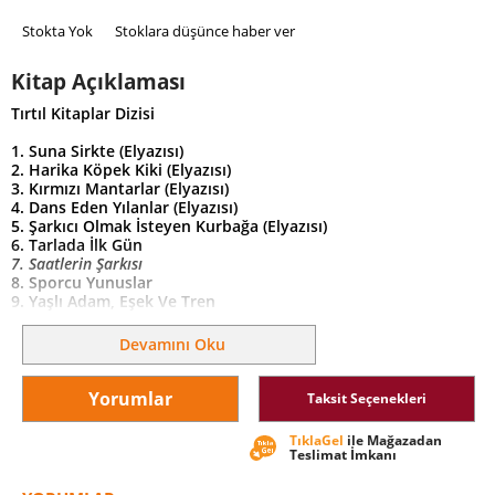
Stokta Yok
Stoklara düşünce haber ver
Kitap Açıklaması
Tırtıl Kitaplar Dizisi
1.
Suna Sirkte (Elyazısı)
2.
Harika Köpek Kiki (Elyazısı)
3.
Kırmızı Mantarlar (Elyazısı)
4.
Dans Eden Yılanlar (Elyazısı)
5.
Şarkıcı Olmak İsteyen Kurbağa (Elyazısı)
6.
Tarlada İlk Gün
7.
Saatlerin Şarkısı
8.
Sporcu Yunuslar
9.
Yaşlı Adam, Eşek Ve Tren
10.
Kuşları Korkutmayan Korkuluk
Devamını Oku
Yorumlar
Taksit Seçenekleri
TıklaGel
ile Mağazadan
Teslimat İmkanı