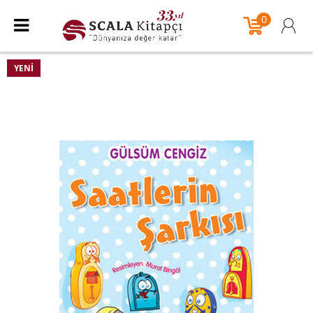
0
YENI