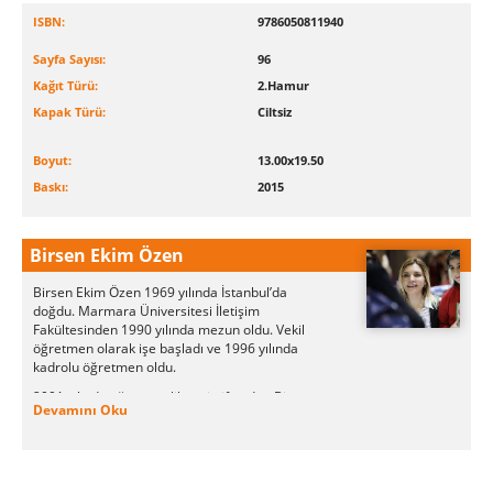
ISBN:
9786050811940
Sayfa Sayısı:
96
Kağıt Türü:
2.Hamur
Kapak Türü:
Ciltsiz
Boyut:
13.00x19.50
Baskı:
2015
Birsen Ekim Özen
Birsen Ekim Özen 1969 yılında İstanbul’da
doğdu. Marmara Üniversitesi İletişim
Fakültesinden 1990 yılında mezun oldu. Vekil
öğretmen olarak işe başladı ve 1996 yılında
kadrolu öğretmen oldu.
2001 yılında öğretmenlikten istifa eden Birsen
Devamını Oku
Ekim Özen eşinin işi nedeni ile Almanya ve
Rusya’da yaşadı. Türkiye'ye döndüğünde ise bir
yayınevinde genel yayın yönetmenliği yaptı. 2009
yılında tekrar öğretmenlik mesleğine döndü.