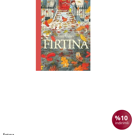
%10
indirimli
Fırtına