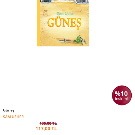
%10
indirimli
Güneş
SAM USHER
130,00 TL
117,00 TL