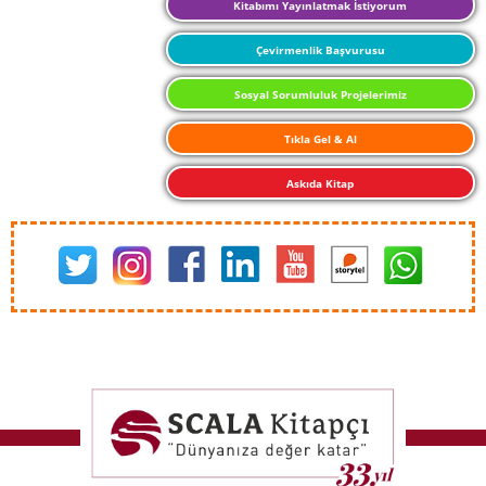
Kitabımı Yayınlatmak İstiyorum
Çevirmenlik Başvurusu
Sosyal Sorumluluk Projelerimiz
Tıkla Gel & Al
Askıda Kitap