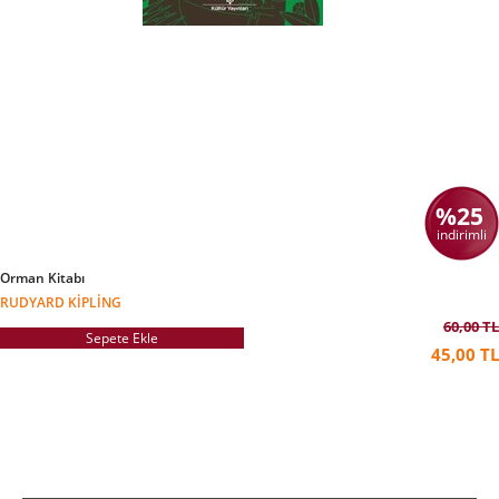
%25
indirimli
Orman Kitabı
RUDYARD KIPLING
60,00 TL
Sepete Ekle
45,00 TL