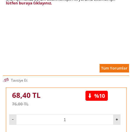
lütfen buraya tıklayınız.
Tüm Yorumlar
Tavsiye Et
68,40
TL
%10
76,00
TL