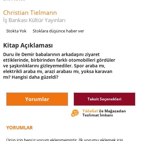
Christian Tielmann
İş Bankası Kültür Yayınları
Stokta Yok
Stoklara düşünce haber ver
Kitap Açıklaması
Duru ile Demir babalarının arkadaşını ziyaret
ettiklerinde, birbirinden farklı otomobilleri gördüler
ve şaşkınlıklarını gizleyemediler. Spor araba mı,
elektrikli araba mı, arazi arabası mı, yoksa karavan
mı? Hangisi daha güzeldi?
Yorumlar
Taksit Seçenekleri
TıklaGel
ile Mağazadan
Teslimat İmkanı
YORUMLAR
Ürün için henüz yorum eklenmemiştir. İlk yorumu eklemek için