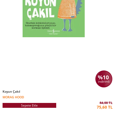
%10
indirimli
Koyun Çakıl
MORAG HOOD
84,00 TL
Sepete Ekle
75,60 TL