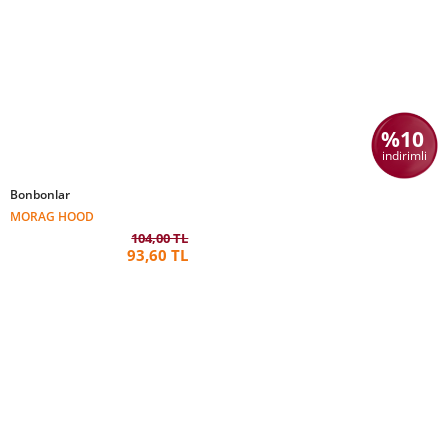
%10
indirimli
Bonbonlar
MORAG HOOD
104,00 TL
93,60 TL