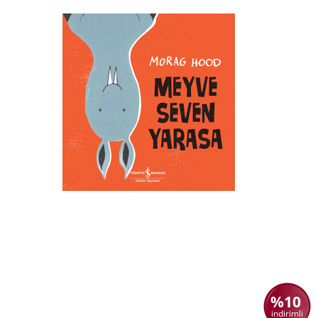
%10
indirimli