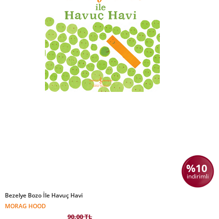
%10
indirimli
Bezelye Bozo İle Havuç Havi
MORAG HOOD
90,00 TL