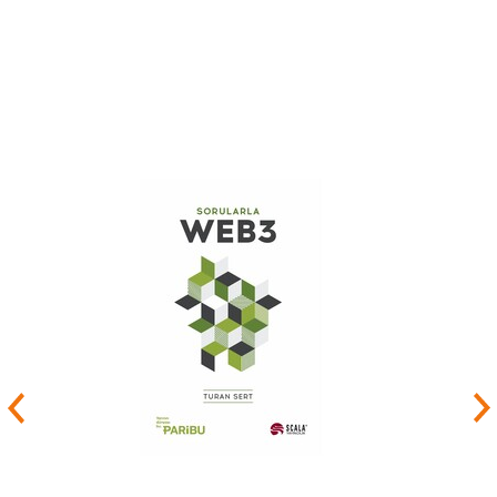
Akademisi müdür yardımcılığı görevini
yürütmektedir. Finansal Ekonomi alanında
doktora derecesine sahiptir. Aynı zamanda
Marmara Üniversitesi Ekonometri alanında
doktora yapmaktadır. Başlıca araştırma alanları
arasında; finansal tahmin ve modelleme,
uygulamalı makro ve mikro analiz, panel veri
modelleri ve istatistiksel yöntemler
bulunmaktadır. Lisans ve lisansüstü öğrencilere
ilgili alanlarda dersler vermektedir.
Hüseyin Karagöz
, İstanbul Ticaret
Üniversitesi'nde Düşünce ve Proje Üretim
Akademisinde araştırmacı olarak görev
yapmaktadır. İstanbul Üniversitesi İktisat doktora
derecesine sahiptir. araştırma alanları arasında;
makro ve mikro ekonomi, uygulamalı makro ve
mikro analiz, panel büyüme, para teorisi konuları
bulunmaktadır.
Kübra Hatice Bildik
, İstanbul Ticaret