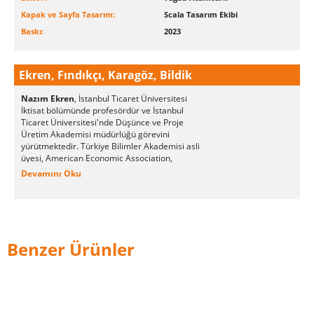
Kapak ve Sayfa Tasarım:
Scala Tasarım Ekibi
Baskı:
2023
Ekren, Fındıkçı, Karagöz, Bildik
Nazım Ekren
, İstanbul Ticaret Üniversitesi
İktisat bölümünde profesördür ve İstanbul
Ticaret Üniversitesi'nde Düşünce ve Proje
Üretim Akademisi müdürlüğü görevini
yürütmektedir. Türkiye Bilimler Akademisi asli
üyesi, American Economic Association,
European Economic Association üyesi, TÜBİTAK
Devamını Oku
SOBAG Danışma Kurulu üyesidir. Ekonomi ilgili
lisans ve lisansüstü dersler vermekte ve tezler
yürütmektedir. Uzmanlık alanları; makro
ekonomi, ekonomi politikası, ekonomi politik ve
uygulamalı ekonomidir. Lisans ve lisansüstü
öğrencilere çeşitli dersler vermektedir.
Benzer Ürünler
Mefule Fındıkçı Erdoğan
, İstanbul Ticaret
Üniversitesi'nde Düşünce ve Proje Üretim