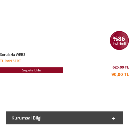
Üniversitesi Siyaset Bilimi ve Uluslararası
İlişkiler ve Psikoloji lisans bölümleri ve İktisat
yüksek lisans mezunudur. İstanbul Ticaret
Üniversitesi’nde Siyaset Bilimi ve Uluslararası
İlişkiler bölümü doktora öğrencisidir. Politik
ekonomi, siyaset bilimi, uluslararası ilişkiler ve
siyaset psikolojisi alanlarında araştırmalar
%86
yapmaktadır.
indirimli
Sorularla WEB3
TURAN SERT
625,00 TL
Sepete Ekle
90,00 TL
Kurumsal Bilgi