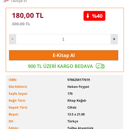
Tavsiye Et
180,00
TL
%40
300,00
TL
E-Kitap Al
900 TL ÜZERİ KARGO BEDAVA
ISBN:
9786258177619
Dizi Editörü:
Hakan Feyyat
Sayfa Sayısı:
176
Kağıt Türü:
Kitap Kağıdı
Kapak Türü:
Ciltsiz
Boyut:
13.5 x 21.00
Dil:
Türkçe
Editör:
Tuğba Atamtürk