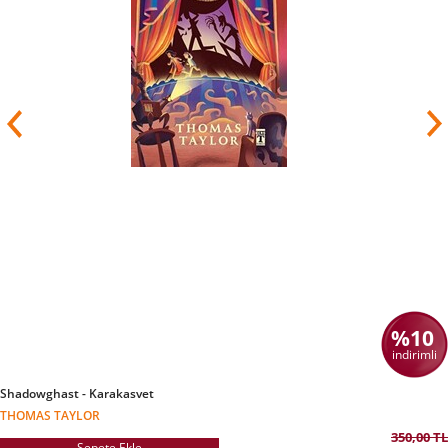
Yazarlığındaki dönüm noktası 1990'da, Dört
Kafadarlar Takımı ile başlamıştır. Bundan üç yıl
sonra "dünyanın en akıllı bisikleti" hakkında
bir polisiye olan Tom Turbo çıkmış, o da daha
sonra interaktif bir çocuk programı olarak
televizyona uyarlanmıştır. Brezina, 2008'den
beri ORF 1'de yayımlanan çocuk
programı okidoki'nin sorumlusudur.
Brezina eserleri için çok sayıda ödül kazanmıştır.
Bunlar arasında “Avusturya Cumhuriyetine
Hizmetler için Onur
Madalyası”
ve Forscherexpress (“Araştırmacı
Ekspresi”) adlı eğitimsel program için kazandığı
Avusturya televizyonunun en önemli ödülü olan
Romy sayılabilir.
Özel hayatında yoksul çocuklara yardım eden
hayır kurumlarıyla çalışan yazar,
%10
1996'da Avusturya UNICEF İyi Niyet
Elçisi seçilmiştir. 50. doğumgününde de Light for
indirimli
the World için çocukların sponsorluğunu
üstlenmiştir
ve şu an Avusturya'daki NGO
Shadowghast - Karakasvet
Volkshilfe adlı STK için çalışmaktadır.
THOMAS TAYLOR
Brezina Viyana ve Londra'da yaşamaktadır.
350,00 TL
Sepete Ekle