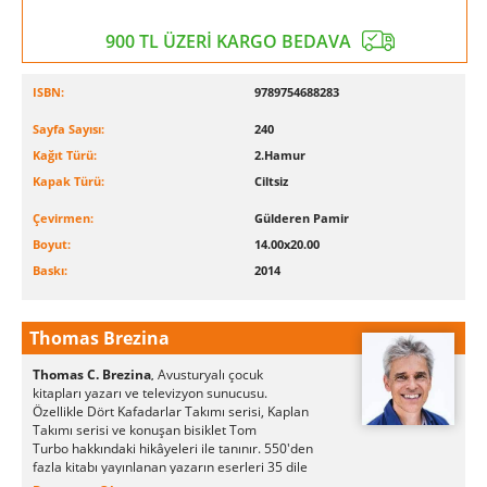
900 TL ÜZERİ KARGO BEDAVA
ISBN:
9789754688283
Sayfa Sayısı:
240
Kağıt Türü:
2.Hamur
Kapak Türü:
Ciltsiz
Çevirmen:
Gülderen Pamir
Boyut:
14.00x20.00
Baskı:
2014
Thomas Brezina
Thomas C. Brezina
Avusturyalı çocuk
,
kitapları yazarı ve televizyon sunucusu.
Özellikle Dört Kafadarlar Takımı serisi, Kaplan
Takımı serisi ve konuşan bisiklet Tom
Turbo hakkındaki hikâyeleri ile tanınır. 550'den
fazla kitabı yayınlanan yazarın eserleri 35 dile
çevrilmiştir.