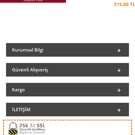
2017'den beri Hollandalı ressam Ivo Belajic'le
315,00 TL
evlidir.
Kurumsal Bilgi
Güvenli Alışveriş
Kargo
İLETIŞIM