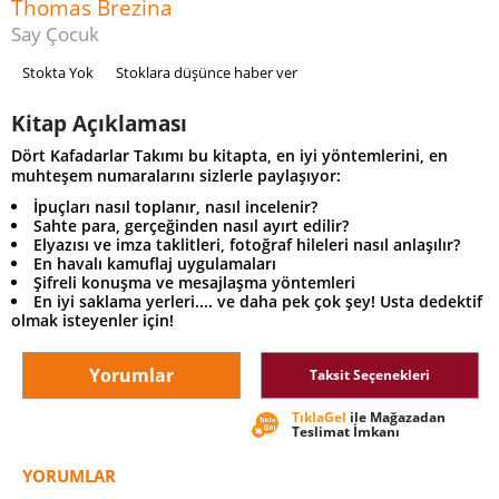
Thomas Brezina
Say Çocuk
Stokta Yok
Stoklara düşünce haber ver
Kitap Açıklaması
Dört Kafadarlar Takımı bu kitapta, en iyi yöntemlerini, en
muhteşem numaralarını sizlerle paylaşıyor:
İpuçları nasıl toplanır, nasıl incelenir?
Sahte para, gerçeğinden nasıl ayırt edilir?
Elyazısı ve imza taklitleri, fotoğraf hileleri nasıl anlaşılır?
En havalı kamuflaj uygulamaları
Şifreli konuşma ve mesajlaşma yöntemleri
En iyi saklama yerleri.... ve daha pek çok şey! Usta dedektif
olmak isteyenler için!
Yorumlar
Taksit Seçenekleri
TıklaGel
ile Mağazadan
Teslimat İmkanı
YORUMLAR