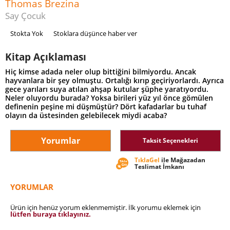
Thomas Brezina
Say Çocuk
Stokta Yok
Stoklara düşünce haber ver
Kitap Açıklaması
Hiç kimse adada neler olup bittiğini bilmiyordu. Ancak
hayvanlara bir şey olmuştu. Ortalığı kırıp geçiriyorlardı. Ayrıca
gece yarıları suya atılan ahşap kutular şüphe yaratıyordu.
Neler oluyordu burada? Yoksa birileri yüz yıl önce gömülen
definenin peşine mi düşmüştür? Dört kafadarlar bu tuhaf
olayın da üstesinden gelebilecek miydi acaba?
Yorumlar
Taksit Seçenekleri
TıklaGel
ile Mağazadan
Teslimat İmkanı
YORUMLAR
Ürün için henüz yorum eklenmemiştir. İlk yorumu eklemek için
lütfen buraya tıklayınız.