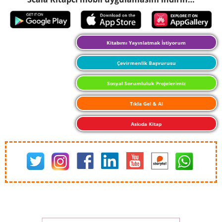
Kitabımı Yayınlatmak İstiyorum
Çevirmenlik Başvurusu
Sosyal Sorumluluk Projelerimiz
Tıkla Gel & Al
Askıda Kitap