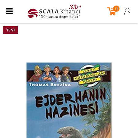
0
YENI