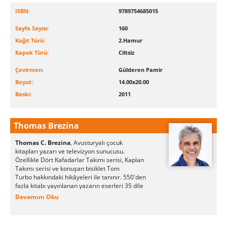
ISBN:
9789754685015
Sayfa Sayısı:
160
Kağıt Türü:
2.Hamur
Kapak Türü:
Ciltsiz
Çevirmen:
Gülderen Pamir
Boyut:
14.00x20.00
Baskı:
2011
Thomas Brezina
Thomas C. Brezina
Avusturyalı çocuk
,
kitapları yazarı ve televizyon sunucusu.
Özellikle Dört Kafadarlar Takımı serisi, Kaplan
Takımı serisi ve konuşan bisiklet Tom
Turbo hakkındaki hikâyeleri ile tanınır. 550'den
fazla kitabı yayınlanan yazarın eserleri 35 dile
çevrilmiştir.
Devamını Oku
Brezina, yazarlığa okul günlerinde başlmış ve
"Tim, Tom ve Dominik" adlı TV kukla gösterisi
için yazdığı senaryoları ile 1978 yılında "Büyük