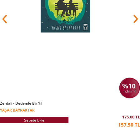
bir polisiye olan Tom Turbo çıkmış, o da daha
sonra interaktif bir çocuk programı olarak
televizyona uyarlanmıştır. Brezina, 2008'den
beri ORF 1'de yayımlanan çocuk
programı okidoki'nin sorumlusudur.
Brezina eserleri için çok sayıda ödül kazanmıştır.
Bunlar arasında “Avusturya Cumhuriyetine
Hizmetler için Onur
Madalyası”
ve Forscherexpress (“Araştırmacı
Ekspresi”) adlı eğitimsel program için kazandığı
Avusturya televizyonunun en önemli ödülü olan
Romy sayılabilir.
Özel hayatında yoksul çocuklara yardım eden
hayır kurumlarıyla çalışan yazar,
%10
1996'da Avusturya UNICEF İyi Niyet
Elçisi seçilmiştir. 50. doğumgününde de Light for
indirimli
the World için çocukların sponsorluğunu
üstlenmiştir
ve şu an Avusturya'daki NGO
Zerdali - Dedemle Bir Yıl
Volkshilfe adlı STK için çalışmaktadır.
YAŞAR BAYRAKTAR
Brezina Viyana ve Londra'da yaşamaktadır.
175,00 TL
Sepete Ekle
2017'den beri Hollandalı ressam Ivo Belajic'le
157,50 TL
evlidir.