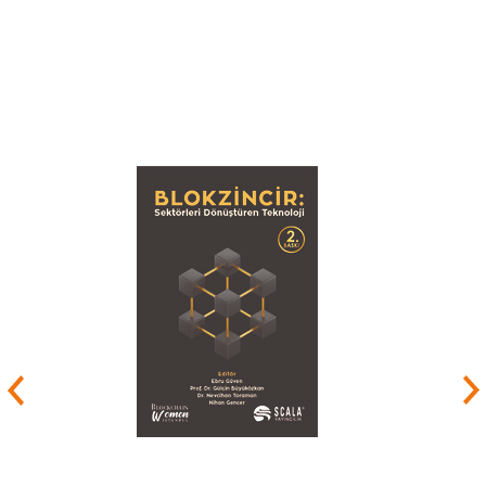
firmasını açmıştır.
Finans endüstrisinde geçirdiği 40 yılın verdiği
deneyim ve birikimle zamanının büyük bir
kısmını teknik analiz, yatırımcı psikolojisi ve
disiplin, para yönetimi ve türev ürünler eğitimine
adamıştır. 20 ülke ve 28 dünya şehrinde seminer
ve kurslar vermiş ve oturumlar yönetmiş olan Ali
Perşembe Türkiye’de de hemen her banka, aracı
kurum ve finans kurumu kadrosunu eğitmiş
bulunmaktadır.
Ali Perşembe, ülkenin ilk yatırım ve emeklilik
fonları derecelendirme hizmetini 1999’da
başlatmış ve ardından 2005’te ülkenin ilk lisanslı
kredi derecelendirme ve kurumsal yönetim
derecelendirme kuruluşu SAHA’nın kurucu ortağı
olmuştur. Yazdığı 4 ciltlik
Teknik Analiz
serisi,
ülkenin en çok satan finans kitapları arasındadır
ve bir dizi dünya finans klasiğini de Türkçeye
çevirmiştir. Diğer kitapları
Paranın Kuralı
ve
Paranın 365 Günü
tüm büyük kitabevlerinin
raflarında yer almaktadır. Aynı zamanda,
Dünya
Küçük
adlı kurgusal olmayan tarihi deneme
derlemesinin de yazarıdır.
Stand-up finans komedisinin (türünün ilk örneği)
öncüsü olan Ali Perşembe, CNBC-e ve Ekotürk