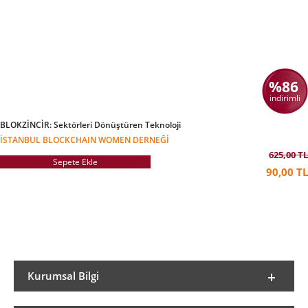
TV’de yayınlanan “Perşembe’nin Gelişi”nin (tüm
bölümleri kendi youtube kanalından erişilebilir)
yapımcılığını ve sunuculuğunu yapmıştır. Dünya
ve Milliyet gibi günlük ve finans gazetelerinde
makaleleri yayınlanmış olan Ali Perşembe,
ayrıca İstanbul Bilgi Üniversitesinde finansal
ekonomi yüksek lisans dersleri vermiştir.
%86
indirimli
BLOKZİNCİR: Sektörleri Dönüştüren Teknoloji
İSTANBUL BLOCKCHAIN WOMEN DERNEĞİ
625,00 TL
Sepete Ekle
90,00 TL
Kurumsal Bilgi