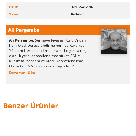
ISBN:
378025412996
Yazar:
Kollekif
Ali Perşembe
Ali Perşembe
, Sermaye Piyasası Kurulu’ndan
hem Kredi Derecelendirme hem de Kurumsal
Yönetim Derecelendirme lisansı belgesi almış
olan ilk yerel derecelendirme şirketi SAHA
Kurumsal Yönetim ve Kredi Derecelendirme
Hizmetleri A.Ş.’nin kurucu ortağı olan Ali
Perşembe, deneyimli bir teknik analiz, finansal
Devamını Oku
piyasalar, türev ürünler ve yatırımcı psikolojisi
uzmanıdır.
İstanbul Robert Kolej’den lise ve Florida
Üniversitesinden Yönetim ve Pazarlama yüksek
lisans diplomalarıyla mezun olduktan sonra,
Benzer Ürünler
trading kariyeri 1980 yılında Futures & Options
(vadeli borsalar) ile başlayıp uluslararası döviz
ve sermaye piyasalarına uzanmıştır. Londra ve
Cenevre’de çeşitli trading pozisyonlarında
bulunduktan sonra 1985 yılında Türkiye’nin ilk
Futures & Options ve Foreign Exchange brokerlik