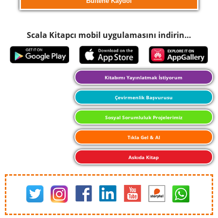
Scala Kitapcı mobil uygulamasını indirin…
Kitabımı Yayınlatmak İstiyorum
Çevirmenlik Başvurusu
Sosyal Sorumluluk Projelerimiz
Tıkla Gel & Al
Askıda Kitap