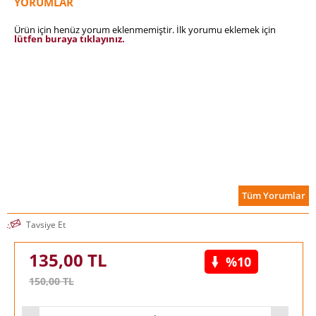
YORUMLAR
Nabizade Nâzım’dan Zehra, aşkın ve kıskançlığın çaresizliğine
dair sarsıcı bir klasik.
Ürün için henüz yorum eklenmemiştir. İlk yorumu eklemek için
lütfen buraya tıklayınız.
Tüm Yorumlar
Tavsiye Et
135,00
TL
%10
150,00
TL