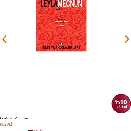
Servet-i Fünun Dergisinin ilk yazarlarından biri
olmuştur.
Edebi Hayatı
Nabizade Nazım, daha çok romantizim etkiler
taşıyan şiirlerini bilimsel konuları işleyen
makalelerini, öykülerini Hazine-i Evrak, Mir'at-i
Aem, Rehber-i Fünun, Afak, Berk, Manzara gibi
gazetelerde yayımlamıştır.
Yazar, şiirlerinde tabiat, ölüm, tanrı gibi temaları
işlemiş, şiirde çok başarılı olduğu söylenemez.
Zaten kendisi de bunlara "Heves Ettim" adını
vermiştir. 1890 yılında yayınlanan Karabibik adlı
uzun hikaye denilebilecek olan romanı ilk köy
romanı olma özelliğini taşıyan realist bir eserdir.
1869 yılında yayınladığı romanı Zehra ise bir
psikolojik roman denemesidir. Bu romanında
Şehzadebaşı tiyatrolarının tulumbacı kahvelerini
ve kadın kavgalarını gerçekçi bir görüşle
%10
anlatmıştır.
indirimli
Nabizade Nazım'ın Zehra adlı eseri bir psikolojik
roman kabul edilmez ama Türk edebiyatında
Leyla ile Mecnun
psikoloji ögelerinin kullanıldığı ilk roman olarak
FUZULI
kabul edilmiştir. Kemik veremi hastalığına
200,00 TL