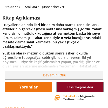
Stokta Yok
Stoklara düşünce haber ver
Kitap Açıklaması
“Hayaller alanında ileri bir adım daha atarak kendisini arzu
ettiklerinin gerçekleşmesi noktasına yaklaşmış gördü. Yalnız
kendisini o mutluluk kucağına atıvermekten başka bir şeye
lüzum kalmamıştı. Fakat kendisiyle o vefa kucağı arasındaki
mesafe daima sabit kalmakta, bu yaklaştıkça o
uzaklaşmaktaydı.”
Yüzbaşı olarak mezun olduktan sonra askeri okulda
öğrencilere topografya, cebir gibi dersler veren, iki yıl
boyunca Suriye’de keşif çalışmaları yapan, yazdığı şiirler ve
divan şairleri üzerine incelemeleri Tercüman-ı Hakikat gibi
gazetelerde yayımlanan Nabizade Nâzım otuz bir yaşında,
evlendikten kısa bir süre sonra kemik vereminden hayatını
Devamını Oku
kaybetti. Zehra ise yazarın vefatından sonra, Servet-i
Fünûn’da 1895 yılında tefrika edildi.
Yorumlar
Taksit Seçenekleri
Küçük yaşta öksüz kalan Zehra, bir tüccar olan babasının
kâtibi Suphi ile evlenir. Ancak bu evlilik zaman geçtikçe
TıklaGel
ile Mağazadan
kâbusa dönüşecek, Suphi’nin annesinin eve bir cariye
Teslimat İmkanı
getirmesiyle beraber Zehra’nın intikam hikâyesi başlayacaktır.