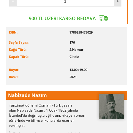
900 TL ÜZERİ KARGO BEDAVA
ISBN:
9786258475029
Sayfa Sayısı:
176
Kağıt Türü:
2.Hamur
Kapak Türü:
Ciltsiz
Boyut:
13.00x19.00
Baskı:
2021
Nabizade Nazım
Tanzimat dönemi Osmanlı-Türk yazarı
olan Nabizade Nazım, 1 Ocak 1862 yılında
İstanbul'da doğmuştur. Şiir, anı, hikaye, roman
türlerinde ve bilimsel konularda eserler
vermiştir.