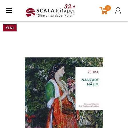
0
YENI