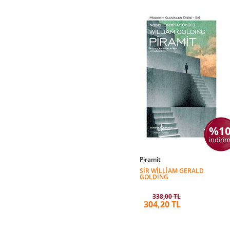
%1
indirim
Piramit
SIR WILLIAM GERALD
GOLDING
338,00 TL
304,20 TL