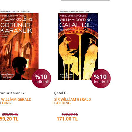
%10
%10
indirimli
indirimli
rünür Karanlık
Çatal Dil
R WILLIAM GERALD
SIR WILLIAM GERALD
LDING
GOLDING
288,00 TL
190,00 TL
59,20 TL
171,00 TL