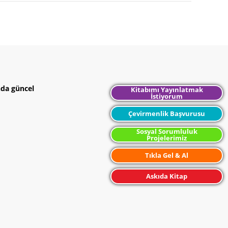
nda güncel
Kitabımı Yayınlatmak
İstiyorum
Çevirmenlik Başvurusu
Sosyal Sorumluluk
Projelerimiz
Tıkla Gel & Al
Askıda Kitap