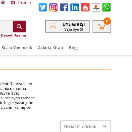
İletişim
0
ÜYE GIRIŞI
Veya Üye Ol
Detaylı Arama
Scala Yayıncılık
Askıda Kitap
Blog
klerin Tanrısı
ile ün
 sahip olmasına
1983'te İsveç
ine inceleyen romancı
e İngiliz yazar
John
nda yarım kalmış bir