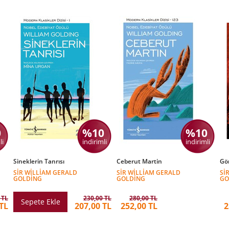
0
%10
%10
li
indirimli
indirimli
Sineklerin Tanrısı
Ceberut Martin
Gö
SIR WILLIAM GERALD
SIR WILLIAM GERALD
SI
GOLDING
GOLDING
GO
 TL
230,00 TL
280,00 TL
Sepete Ekle
TL
207,00 TL
252,00 TL
2