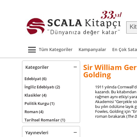
Tüm Kategoriler
Kampanyalar
En Çok Sata
Sir William Ge
Kategoriler
Golding
Edebiyat
(6)
İngiliz Edebiyatı
(2)
1911 yılında Cornwall'
kazandı. Bu kitabından 
Klasikler
(4)
rağmen aynı etkiyi yar
Akademisi "Gerçekle söy
Politik Kurgu
(1)
bu yılın ödülüne layık 
Fowles
, Golding için "E
Roman
(4)
roman bırakarak (
The 
Tarihsel Romanlar
(1)
Yayınevleri