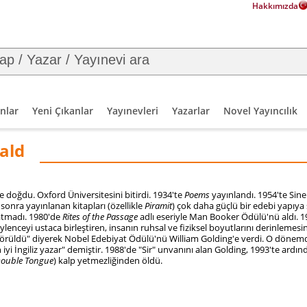
Hakkımızda
nlar
Yeni Çıkanlar
Yayınevleri
Yazarlar
Novel Yayıncılık
rald
de doğdu.
Oxford Üniversitesini
bitirdi. 1934'te
Poems
yayınlandı. 1954'te
Sine
sonra yayınlanan kitapları (özellikle
Piramit
) çok daha güçlü bir edebi yapıya
atmadı. 1980'de
Rites of the Passage
adlı eseriyle
Man Booker Ödülü
'nü aldı. 
lenceyi ustaca birleştiren, insanın ruhsal ve fiziksel boyutlarını derinlemes
görüldü" diyerek
Nobel Edebiyat Ödülü
'nü William Golding'e verdi. O dönemd
n iyi İngiliz yazar" demiştir. 1988'de "Sir" unvanını alan Golding, 1993'te ardı
Double Tongue
) kalp yetmezliğinden öldü.