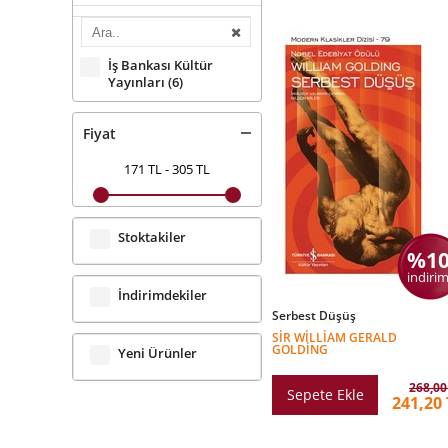
İş Bankası Kültür
Yayınları
(6)
Fiyat
171 TL
-
305 TL
Stoktakiler
%1
indirim
İndirimdekiler
Serbest Düşüş
SIR WILLIAM GERALD
GOLDING
Yeni Ürünler
268,00
Sepete Ekle
241,20 