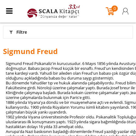
0
Filtre
Sigmund Freud
Sigmund Freud Psikanaliz'in kurucusudur. 6 Mayıs 1856 yılında Avustur
doğmuştur. Babası Jacop Freud küçük bir esnaftı. Freud'un kendisinden 
tane kardeşi vardı. Yahudi bir aileden olan Freud'un babası çok özgür dü
olduğunu açıkladığında babası bu duruma saygı göstermişti.
Bu dönemde Yahudiler tıp ve hukuk alanında çalışabiliyordu. Freud bilimle 
Fakültesine girdi. Nöroloji üzerine çalışmalar yaptı. Burada Josef breur il
Kliniğinde çalışmaya başladı. Burada kokain üzerine çalışamalar yaptı. Je
üzerine çalışmalarda bulunmak için Paris'e gitti.
1886 yılında Viyana'ya döndü ve bir muayenehane açtı ve evlendi. Sigmu
kullanıyordu. 1900 yılında Rüyaların Yorumu isimli kitabını yayınlandı. 19
çalışmaları büyük yankı uyandırdı.
1902 yılında Viyana üniversitesinde Profesör oldu. Psikanalitik Toplulu
uluslararası ilk konuşmasını yaptı. 1923 yılında sigara bağımlılığında ötü
hastalıktan dolayı 16 yılda 33 ameliyat oldu.
Avrupa'da Nazi baskısının başladığı dönemlerde Freud yazdığı yazılar diğer 