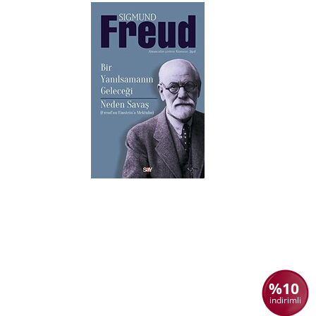
%10
indirimli