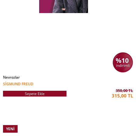
%10
indirimli
Nevrozlar
SIGMUND FREUD
350,00 TL
Sepete Ekle
315,00 TL
YENI