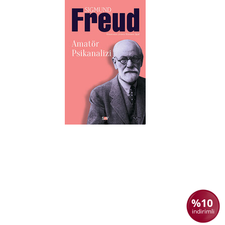
%10
indirimli