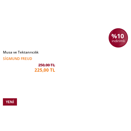
%10
indirimli
Musa ve Tektanrıcılık
SIGMUND FREUD
250,00 TL
225,00 TL
YENI